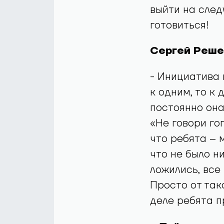
выйти на след
готовиться!
Сергей Решет
- Инициатива 
к одним, то к 
постоянно она
«Не говори гоп
что ребята – 
что не было н
ложились, все
Просто от так
деле ребята п