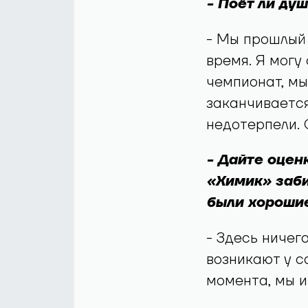
- Поёт ли душ
- Мы прошлый 
время. Я могу
чемпионат, мы
заканчивается
недотерпели. 
- Дайте оценк
«Химик» заби
были хорошие
- Здесь ничег
возникают у с
момента, мы и