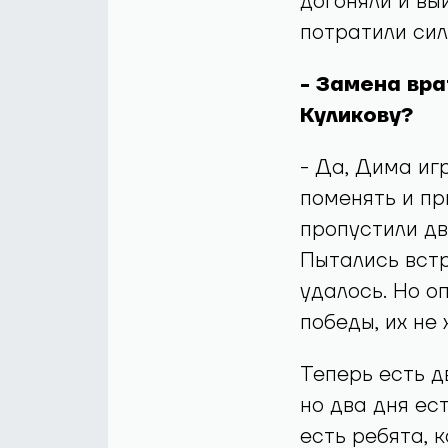
догоняли и вы
потратили сил
- Замена вр
Куликову?
- Да, Дима иг
поменять и пр
пропустили дв
Пытались встр
удалось. Но о
победы, их не 
Теперь есть д
но два дня ест
есть ребята, 