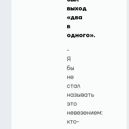
выход
«два
в
одного».
-
Я
бы
не
стал
называть
это
невезением:
кто-