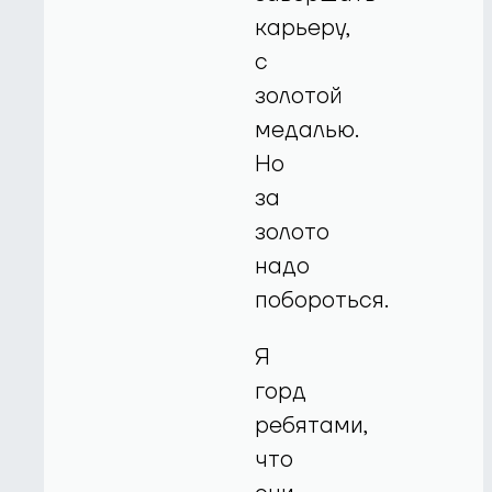
карьеру,
с
золотой
медалью.
Но
за
золото
надо
побороться.
Я
горд
ребятами,
что