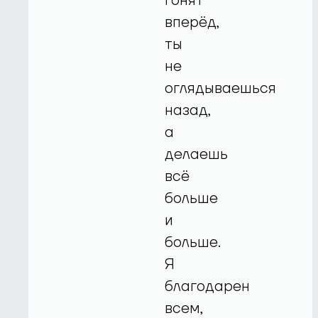
гонят
вперёд,
ты
не
оглядываешься
назад,
а
делаешь
всё
больше
и
больше.
Я
благодарен
всем,