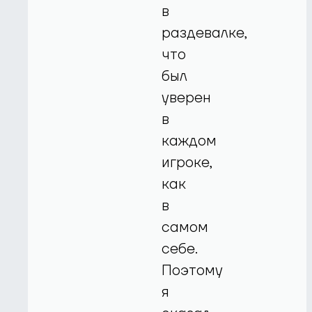
в
раздевалке,
что
был
уверен
в
каждом
игроке,
как
в
самом
себе.
Поэтому
я