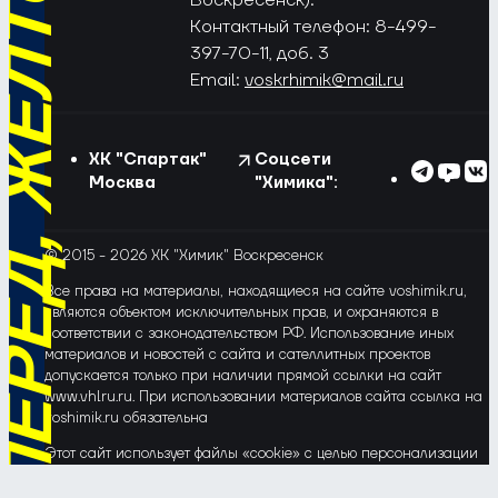
РЁД, ЖЁЛТО-СИНИЕ!
Контактный телефон: 8-499-
397-70-11, доб. 3
Email:
voskrhimik@mail.ru
ХК "Спартак"
Соцсети
Москва
"Химика":
© 2015 - 2026 ХК "Химик" Воскресенск
Все права на материалы, находящиеся на сайте voshimik.ru,
являются объектом исключительных прав, и охраняются в
соответствии с законодательством РФ. Использование иных
материалов и новостей с сайта и сателлитных проектов
допускается только при наличии прямой ссылки на сайт
www.vhlru.ru. При использовании материалов сайта ссылка на
voshimik.ru обязательна
Этот сайт использует файлы «cookie» с целью персонализации
сервисов и повышения удобства пользования веб-сайтом. Если
Вы не хотите, чтобы Ваши пользовательские данные