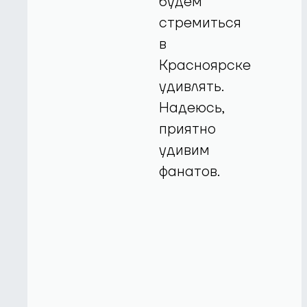
будем
стремиться
в
Красноярске
удивлять.
Надеюсь,
приятно
удивим
фанатов.