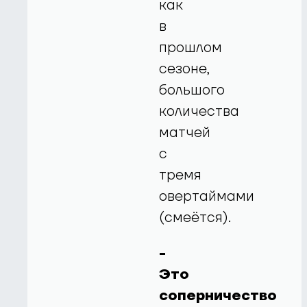
как
в
прошлом
сезоне,
большого
количества
матчей
с
тремя
овертаймами
(смеётся).
-
Это
соперничество