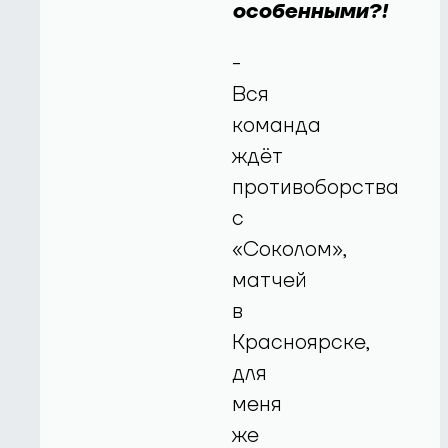
особенными?!
-
Вся
команда
ждёт
противоборства
с
«Соколом»,
матчей
в
Красноярске,
для
меня
же