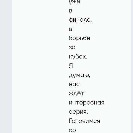
уже
в
финале,
в
борьбе
за
кубок.
Я
думаю,
нас
ждёт
интересная
серия.
Готовимся
со