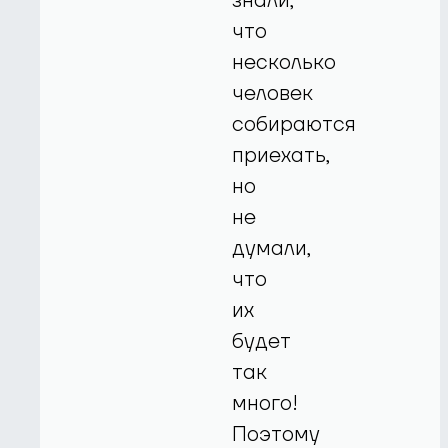
знали,
что
несколько
человек
собираются
приехать,
но
не
думали,
что
их
будет
так
много!
Поэтому