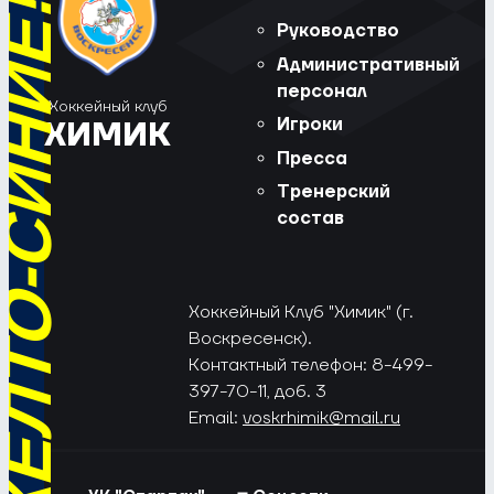
РЁД, ЖЁЛТО-СИНИЕ!
Руководство
Административный
персонал
Хоккейный клуб
Игроки
ХИМИК
Пресса
Тренерский
состав
Хоккейный Клуб "Химик" (г.
Воскресенск).
Контактный телефон: 8-499-
397-70-11, доб. 3
Email:
voskrhimik@mail.ru