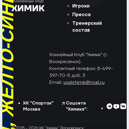
РЁД, ЖЁЛТО-СИНИЕ!
Хоккейный клуб
Игроки
ХИМИК
Пресса
Тренерский
состав
Хоккейный Клуб "Химик" (г.
Воскресенск).
Контактный телефон: 8-499-
397-70-11, доб. 3
Email:
voskrhimik@mail.ru
ХК "Спартак"
Соцсети
Москва
"Химика":
© 2015 - 2026 ХК "Химик" Воскресенск