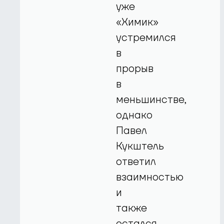
уже
«Химик»
устремился
в
прорыв
в
меньшинстве,
однако
Павел
Кукштель
ответил
взаимностью
и
также
остался