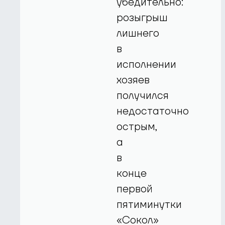
убедительно:
розыгрыш
лишнего
в
исполнении
хозяев
получился
недостаточно
острым,
а
в
конце
первой
пятиминутки
«Сокол»