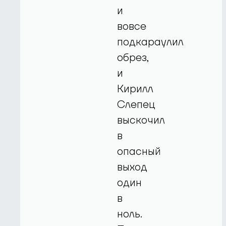
и
вовсе
подкараулил
обрез,
и
Кирилл
Слепец
выскочил
в
опасный
выход
один
в
ноль.