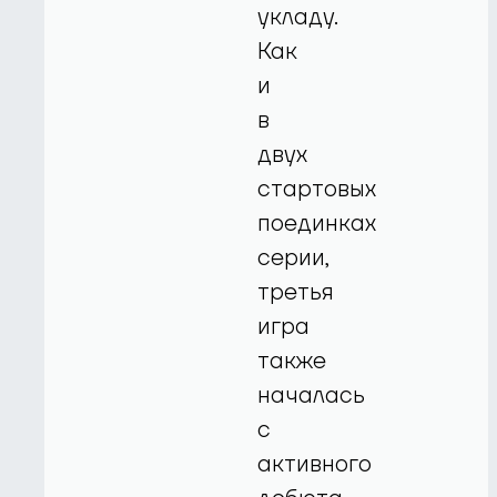
укладу.
Как
и
в
двух
стартовых
поединках
серии,
третья
игра
также
началась
с
активного