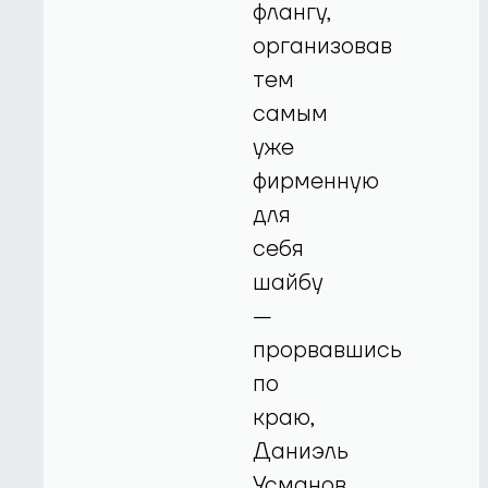
флангу,
организовав
тем
самым
уже
фирменную
для
себя
шайбу
—
прорвавшись
по
краю,
Даниэль
Усманов