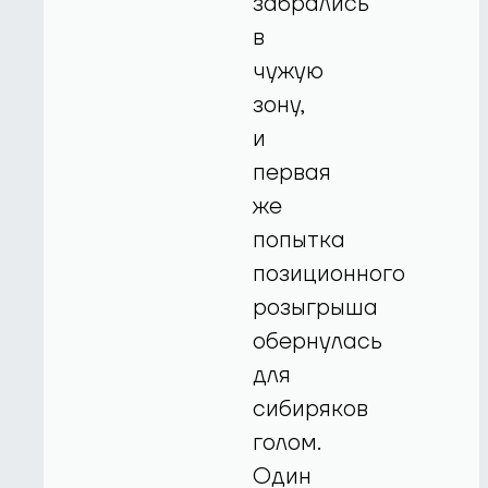
забрались
в
чужую
зону,
и
первая
же
попытка
позиционного
розыгрыша
обернулась
для
сибиряков
голом.
Один