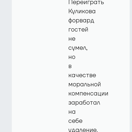
Переиграть
Куликова
форвард
гостей
не
сумел,
но
в
качестве
моральной
компенсации
заработал
на
себе
удаление.