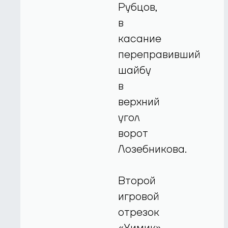
Рубцов,
в
касание
переправивший
шайбу
в
верхний
угол
ворот
Лозебникова.
Второй
игровой
отрезок