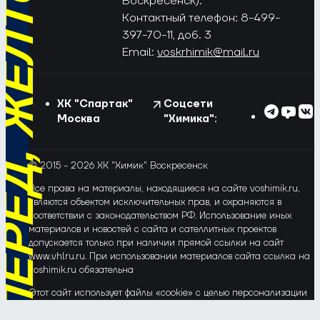
РЁД, ЖЁЛТО-СИНИЕ!
Воскресенск).
Контактный телефон: 8-499-
397-70-11, доб. 3
Email:
voskrhimik@mail.ru
ХК "Спартак"
Соцсети
Москва
"Химика":
© 2015 - 2026 ХК "Химик" Воскресенск
Все права на материалы, находящиеся на сайте voshimik.ru,
являются объектом исключительных прав, и охраняются в
соответствии с законодательством РФ. Использование иных
материалов и новостей с сайта и сателлитных проектов
допускается только при наличии прямой ссылки на сайт
www.vhlru.ru. При использовании материалов сайта ссылка на
voshimik.ru обязательна
Этот сайт использует файлы «cookie» с целью персонализации
сервисов и повышения удобства пользования веб-сайтом. Если
Вы не хотите, чтобы Ваши пользовательские данные