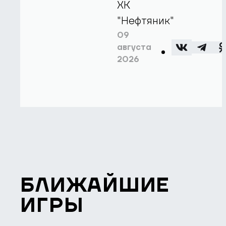
ХК
"Нефтяник"
09
августа
2026
БЛИЖАЙШИЕ
ИГРЫ