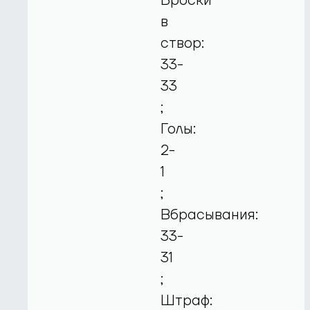
Броски
в
створ:
33-
33
;
Голы:
2-
1
;
Вбрасывания:
33-
31
;
Штраф: