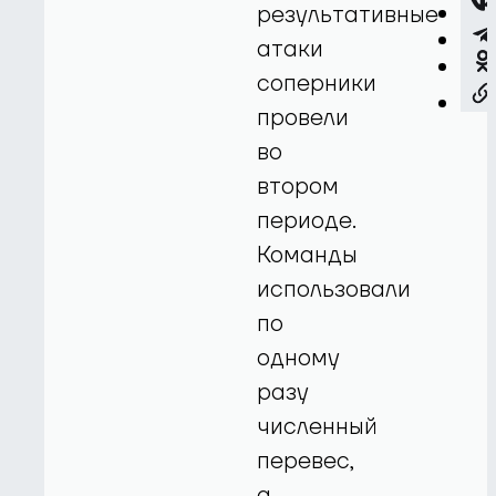
результативные
атаки
соперники
провели
во
втором
периоде.
Команды
использовали
по
одному
разу
численный
перевес,
а