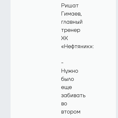
Ришат
Гимаев,
главный
тренер
ХК
«Нефтяник»:
-
Нужно
было
еще
забивать
во
втором