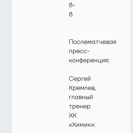
8-
8
Послематчевая
пресс-
конференция:
Сергей
Кремлев,
главный
тренер
ХК
«Химик»: