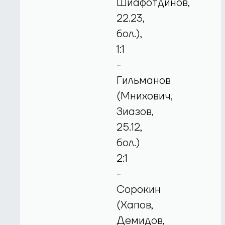
Шиафотдинов,
22.23,
бол.),
1:1
-
Гильманов
(Мнихович,
Зиазов,
25.12,
бол.)
2:1
-
Сорокин
(Хапов,
Демидов,