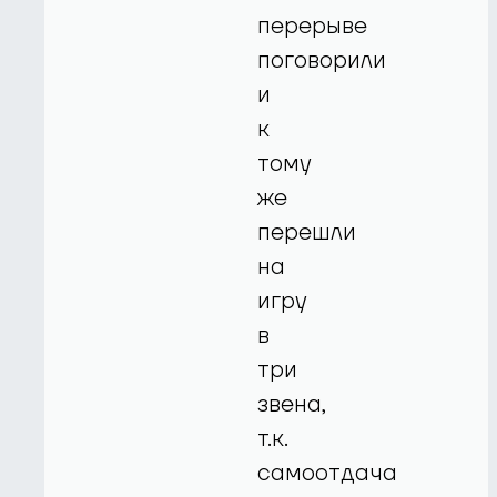
перерыве
поговорили
и
к
тому
же
перешли
на
игру
в
три
звена,
т.к.
самоотдача