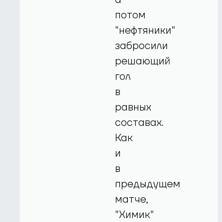
потом
"нефтяники"
забросили
решающий
гол
в
равных
составах.
Как
и
в
предыдущем
матче,
"Химик"