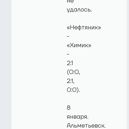
не
удалось.
«Нефтяник»
-
«Химик»
-
2:1
(0:0,
2:1,
0:0).
8
января.
Альметьевск.