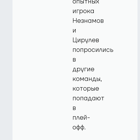
опытных
игрока
Незнамов
и
Цирулев
попросились
в
другие
команды,
которые
попадают
в
плей-
офф.