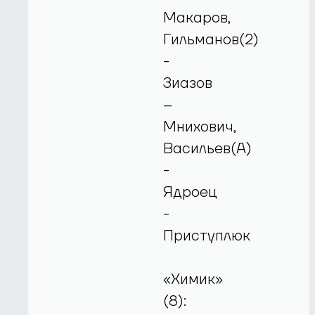
Макаров,
Гильманов(2)
-
Зиазов
–
Мнихович,
Васильев(А)
-
Ядроец
-
Приступлюк
«Химик»
(8):