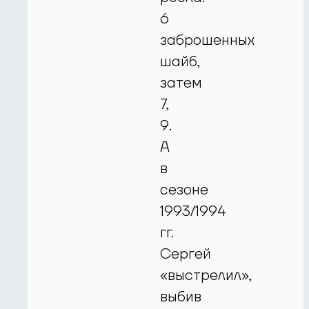
6
заброшенных
шайб,
затем
7,
9.
А
в
сезоне
1993/1994
гг.
Сергей
«выстрелил»,
выбив