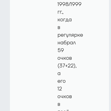
1998/1999
гг.,
когда
в
регулярке
набрал
59
очков
(37+22),
а
его
12
очков
в