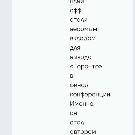
плей-
офф
стали
весомым
вкладом
для
выхода
«Торонто»
в
финал
конференции.
Именно
он
стал
автором