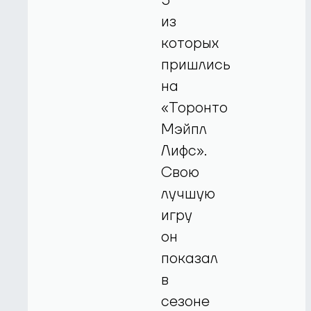
5
из
которых
пришлись
на
«Торонто
Мэйпл
Лифс».
Свою
лучшую
игру
он
показал
в
сезоне