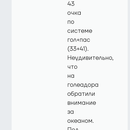
43
очка
по
системе
гол+пас
(33+41).
Неудивительно,
что
на
голеадора
обратили
внимание
за
океаном.
Под