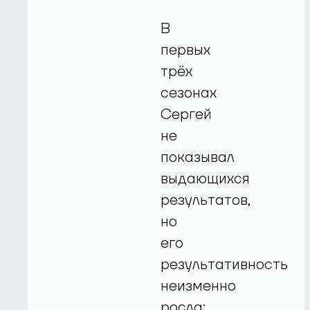
В
первых
трёх
сезонах
Сергей
не
показывал
выдающихся
результатов,
но
его
результативность
неизменно
росла: