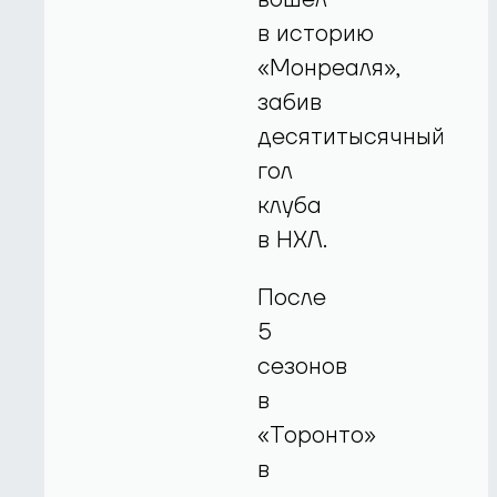
в историю
«Монреаля»,
забив
десятитысячный
гол
клуба
в НХЛ.
После
5
сезонов
в
«Торонто»
в