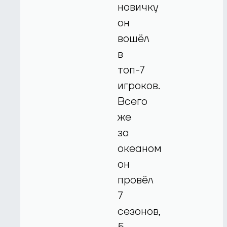
новичку
он
вошёл
в
топ-7
игроков.
Всего
же
за
океаном
он
провёл
7
сезонов,