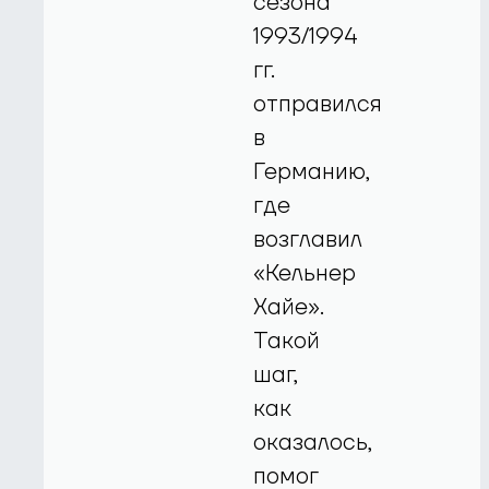
сезона
1993/1994
гг.
отправился
в
Германию,
где
возглавил
«Кельнер
Хайе».
Такой
шаг,
как
оказалось,
помог