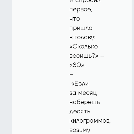
Я спросил
первое,
что
пришло
в голову:
«Сколько
весишь?» –
«80».
–
«Если
за месяц
наберешь
десять
килограммов,
возьму