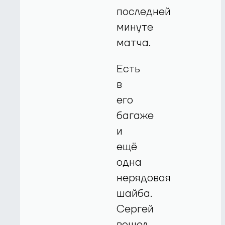
последней
минуте
матча.
Есть
в
его
багаже
и
ещё
одна
нерядовая
шайба.
Сергей
вошел