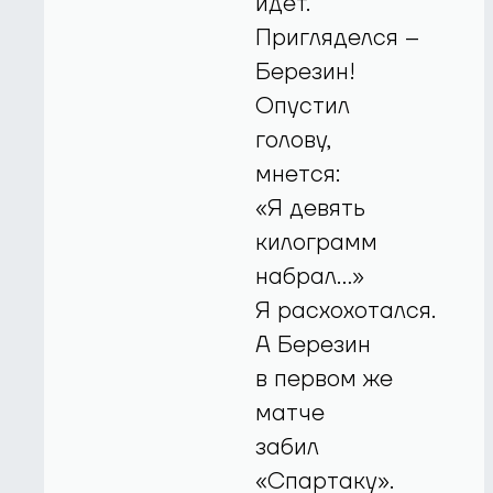
идет.
Пригляделся –
Березин!
Опустил
голову,
мнется:
«Я девять
килограмм
набрал...»
Я расхохотался.
А Березин
в первом же
матче
забил
«Спартаку».