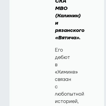
СКА
МВО
(Калинин)
и
рязанского
«Вятича».
Его
дебют
в
«Химике»
связан
с
любопытной
историей,