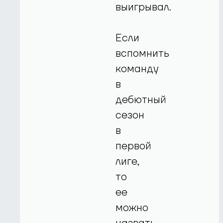
выигрывал.
Если
вспомнить
команду
в
дебютный
сезон
в
первой
лиге,
то
ее
можно