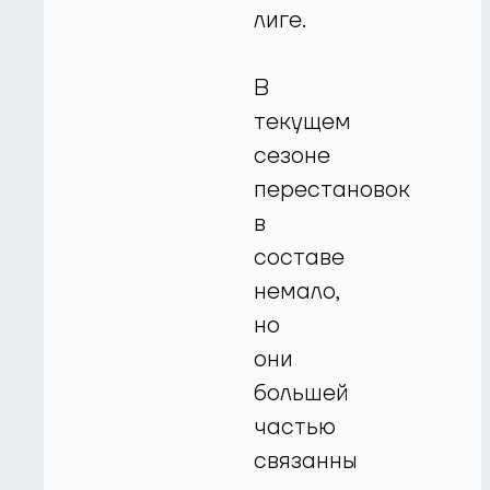
лиге.
В
текущем
сезоне
перестановок
в
составе
немало,
но
они
большей
частью
связанны