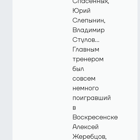
Спасенных,
Юрий
Слепынин,
Владимир
Стулов…
Главным
тренером
был
совсем
немного
поигравший
в
Воскресенске
Алексей
Жеребцов,