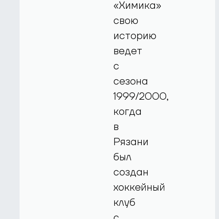
«Химика»
свою
историю
ведет
с
сезона
1999/2000,
когда
в
Рязани
был
создан
хоккейный
клуб
с