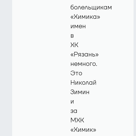
болельщикам
«Химика»
имен
в
ХК
«Рязань»
немного.
Это
Николай
Зимин
и
за
МХК
«Химик»