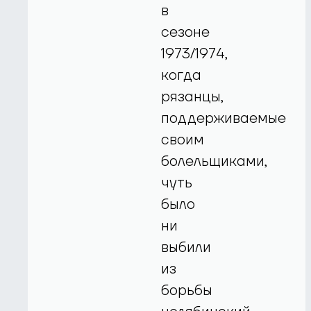
в
сезоне
1973/1974,
когда
рязанцы,
поддерживаемые
своим
болельщиками,
чуть
было
ни
выбили
из
борьбы