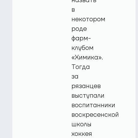
назвать
в
некотором
роде
фарм-
клубом
«Химика».
Тогда
за
рязанцев
выступали
воспитанники
воскресенской
школы
хоккея