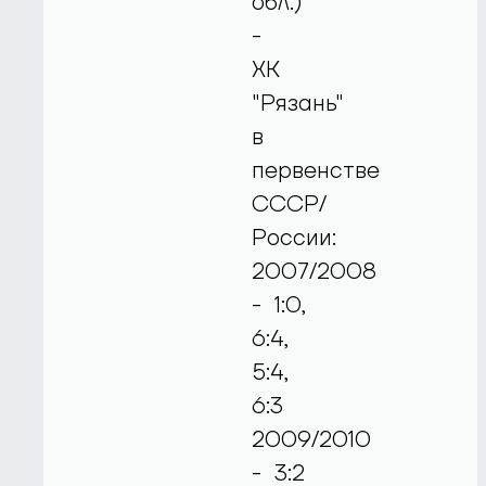
обл.)
-
ХК
"Рязань"
в
первенстве
СССР/
России:
2007/2008
- 1:0,
6:4,
5:4,
6:3
2009/2010
- 3:2