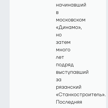
начинавший
в
московском
«Динамо»,
но
затем
много
лет
подряд
выступавший
за
рязанский
«Станкостроитель».
Последняя