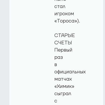
стал
игроком
«Тороса»).
СТАРЫЕ
СЧЕТЫ
Первый
раз
в
официальных
матчах
«Химик»
сыграл
с