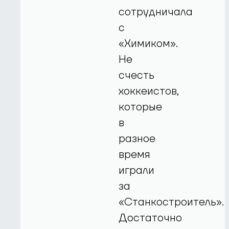
сотрудничала
с
«Химиком».
Не
счесть
хоккеистов,
которые
в
разное
время
играли
за
«Станкостроитель».
Достаточно