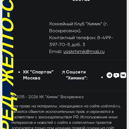
РЁД, ЖЁЛТО-СИНИЕ!
Хоккейный Клуб "Химик" (г.
Воскресенск).
Контактный телефон: 8-499-
397-70-11, доб. 3
Email:
voskrhimik@mail.ru
ХК "Спартак"
Соцсети
Москва
"Химика":
© 2015 - 2026 ХК "Химик" Воскресенск
Все права на материалы, находящиеся на сайте voshimik.ru,
являются объектом исключительных прав, и охраняются в
соответствии с законодательством РФ. Использование иных
материалов и новостей с сайта и сателлитных проектов
допускается только при наличии прямой ссылки на сайт