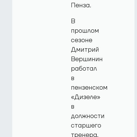
Пенза.
В
прошлом
сезоне
Дмитрий
Вершинин
работал
в
пензенском
«Дизеле»
в
должности
старшего
тренера,