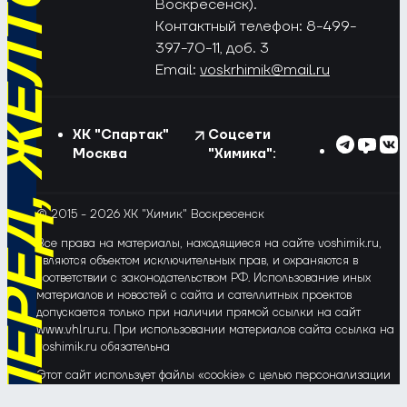
РЁД, ЖЁЛТО-СИНИЕ!
Воскресенск).
Контактный телефон: 8-499-
397-70-11, доб. 3
Email:
voskrhimik@mail.ru
ХК "Спартак"
Соцсети
Москва
"Химика":
© 2015 - 2026 ХК "Химик" Воскресенск
Все права на материалы, находящиеся на сайте voshimik.ru,
являются объектом исключительных прав, и охраняются в
соответствии с законодательством РФ. Использование иных
материалов и новостей с сайта и сателлитных проектов
допускается только при наличии прямой ссылки на сайт
www.vhlru.ru. При использовании материалов сайта ссылка на
voshimik.ru обязательна
Этот сайт использует файлы «cookie» с целью персонализации
сервисов и повышения удобства пользования веб-сайтом. Если