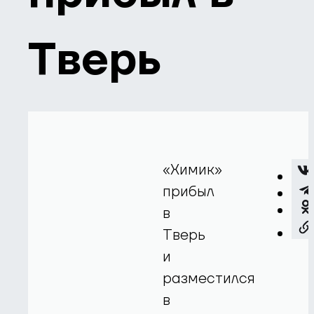
Тверь
«Химик»
прибыл
в
Тверь
и
разместился
в