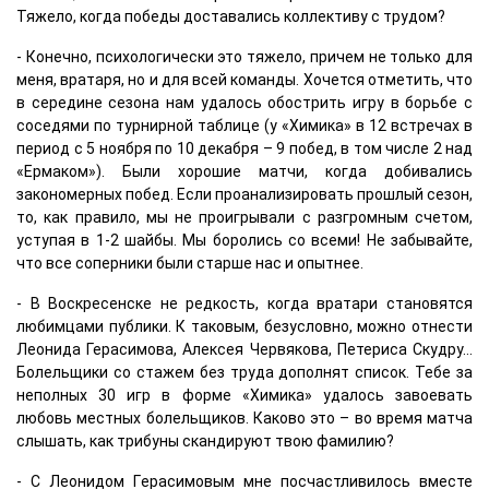
Тяжело, когда победы доставались коллективу с трудом?
- Конечно, психологически это тяжело, причем не только для
меня, вратаря, но и для всей команды. Хочется отметить, что
в середине сезона нам удалось обострить игру в борьбе с
соседями по турнирной таблице (у «Химика» в 12 встречах в
период с 5 ноября по 10 декабря – 9 побед, в том числе 2 над
«Ермаком»). Были хорошие матчи, когда добивались
закономерных побед. Если проанализировать прошлый сезон,
то, как правило, мы не проигрывали с разгромным счетом,
уступая в 1-2 шайбы. Мы боролись со всеми! Не забывайте,
что все соперники были старше нас и опытнее.
- В Воскресенске не редкость, когда вратари становятся
любимцами публики. К таковым, безусловно, можно отнести
Леонида Герасимова, Алексея Червякова, Петериса Скудру...
Болельщики со стажем без труда дополнят список. Тебе за
неполных 30 игр в форме «Химика» удалось завоевать
любовь местных болельщиков. Каково это – во время матча
слышать, как трибуны скандируют твою фамилию?
- С Леонидом Герасимовым мне посчастливилось вместе