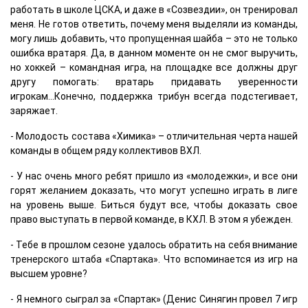
работать в школе ЦСКА, и даже в «Созвездии», он тренировал
меня. Не готов ответить, почему меня выделяли из команды,
могу лишь добавить, что пропущенная шайба – это не только
ошибка вратаря. Да, в данном моменте он не смог выручить,
но хоккей – командная игра, на площадке все должны друг
другу помогать: вратарь придавать уверенности
игрокам...Конечно, поддержка трибун всегда подстегивает,
заряжает.
- Молодость состава «Химика» – отличительная черта нашей
команды в общем ряду коллективов ВХЛ.
- У нас очень много ребят пришло из «молодежки», и все они
горят желанием доказать, что могут успешно играть в лиге
на уровень выше. Биться будут все, чтобы доказать свое
право выступать в первой команде, в КХЛ. В этом я убежден.
- Тебе в прошлом сезоне удалось обратить на себя внимание
тренерского штаба «Спартака». Что вспоминается из игр на
высшем уровне?
- Я немного сыграл за «Спартак» (Денис Синягин провел 7 игр