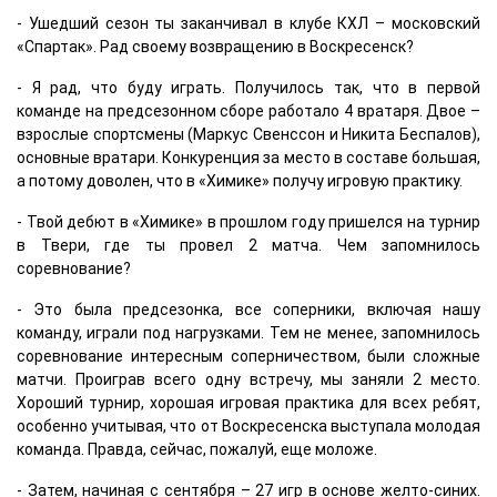
- Ушедший сезон ты заканчивал в клубе КХЛ – московский
«Спартак». Рад своему возвращению в Воскресенск?
- Я рад, что буду играть. Получилось так, что в первой
команде на предсезонном сборе работало 4 вратаря. Двое –
взрослые спортсмены (Маркус Свенссон и Никита Беспалов),
основные вратари. Конкуренция за место в составе большая,
а потому доволен, что в «Химике» получу игровую практику.
- Твой дебют в «Химике» в прошлом году пришелся на турнир
в Твери, где ты провел 2 матча. Чем запомнилось
соревнование?
- Это была предсезонка, все соперники, включая нашу
команду, играли под нагрузками. Тем не менее, запомнилось
соревнование интересным соперничеством, были сложные
матчи. Проиграв всего одну встречу, мы заняли 2 место.
Хороший турнир, хорошая игровая практика для всех ребят,
особенно учитывая, что от Воскресенска выступала молодая
команда. Правда, сейчас, пожалуй, еще моложе.
- Затем, начиная с сентября – 27 игр в основе желто-синих.