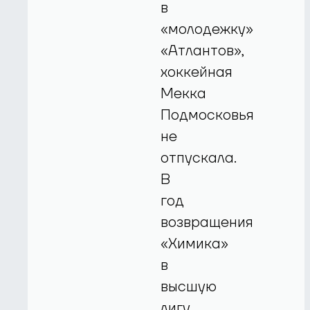
в
«молодежку»
«Атлантов»,
хоккейная
Мекка
Подмосковья
не
отпускала.
В
год
возвращения
«Химика»
в
высшую
лигу,