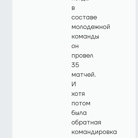
в
составе
молодежной
команды
он
провел
35
матчей.
И
хотя
потом
была
обратная
командировка