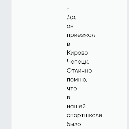
-
Да,
он
приезжал
в
Кирово-
Чепецк.
Отлично
помню,
что
в
нашей
спортшколе
было