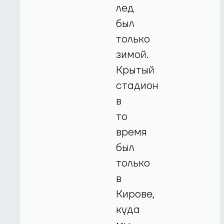
лед
был
только
зимой.
Крытый
стадион
в
то
время
был
только
в
Кирове,
куда