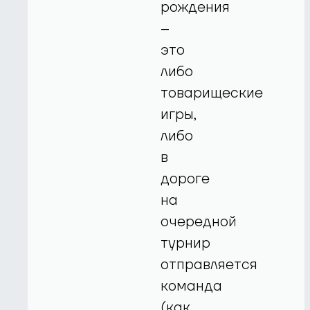
рождения
–
это
либо
товарищеские
игры,
либо
в
дороге
на
очередной
турнир
отправляется
команда
(как