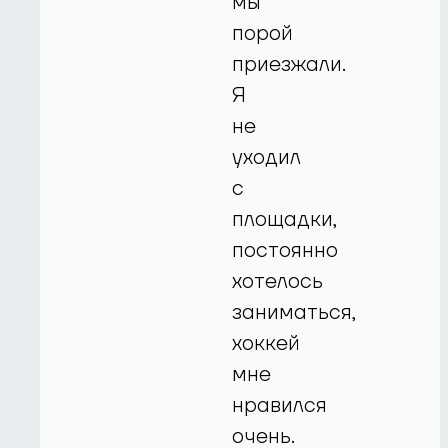
мы
порой
приезжали.
Я
не
уходил
с
площадки,
постоянно
хотелось
заниматься,
хоккей
мне
нравился
очень.