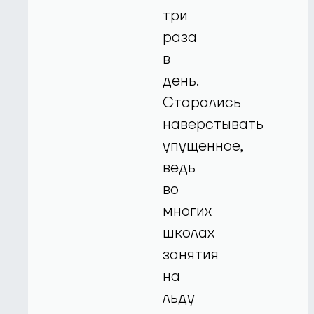
три
раза
в
день.
Старались
наверстывать
упущенное,
ведь
во
многих
школах
занятия
на
льду