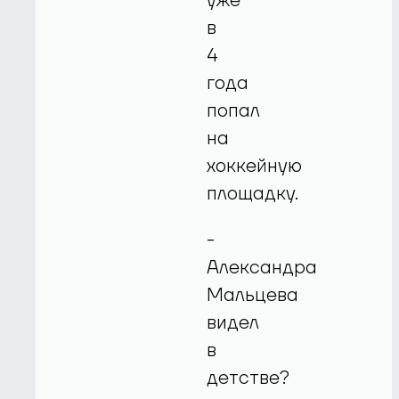
уже
в
4
года
попал
на
хоккейную
площадку.
-
Александра
Мальцева
видел
в
детстве?