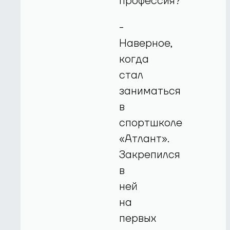
профессия?
-
Наверное,
когда
стал
заниматься
в
спортшколе
«Атлант».
Закрепился
в
ней
на
первых