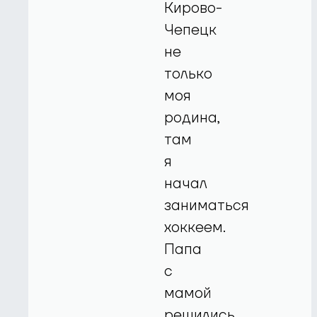
Кирово-
Чепецк
не
только
моя
родина,
там
я
начал
заниматься
хоккеем.
Папа
с
мамой
решились