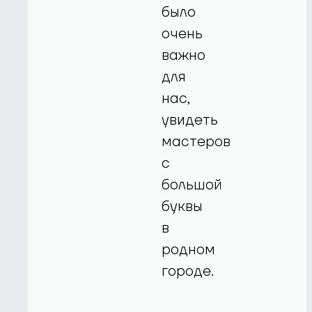
было
очень
важно
для
нас,
увидеть
мастеров
с
большой
буквы
в
родном
городе.