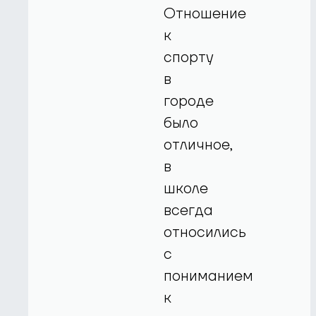
Отношение
к
спорту
в
городе
было
отличное,
в
школе
всегда
относились
с
пониманием
к