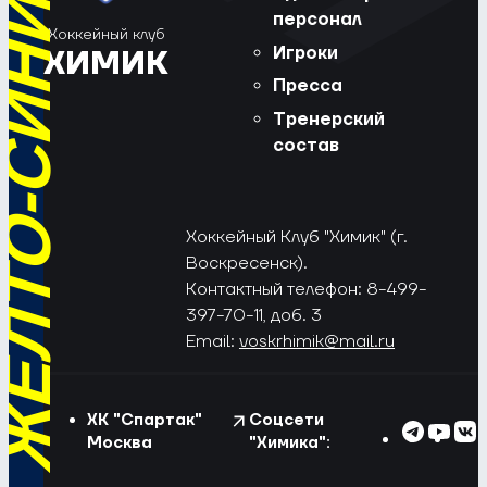
РЁД, ЖЁЛТО-СИНИЕ!
персонал
Хоккейный клуб
Игроки
ХИМИК
Пресса
Тренерский
состав
Хоккейный Клуб "Химик" (г.
Воскресенск).
Контактный телефон: 8-499-
397-70-11, доб. 3
Email:
voskrhimik@mail.ru
ХК "Спартак"
Соцсети
Москва
"Химика":