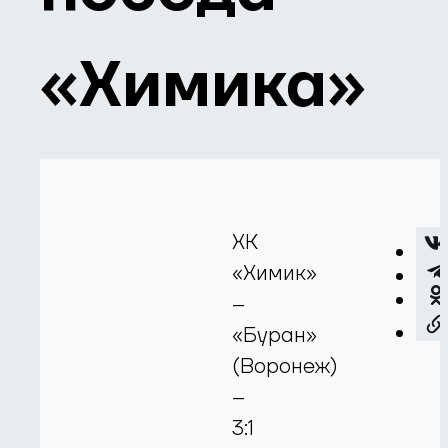
«Химика»
ХК
«Химик»
–
«Буран»
(Воронеж)
–
3:1