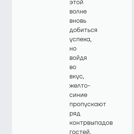
этой
волне
вновь
добиться
успеха,
но
войдя
во
вкус,
желто-
синие
пропускают
ряд
контрвыпадов
гостей.