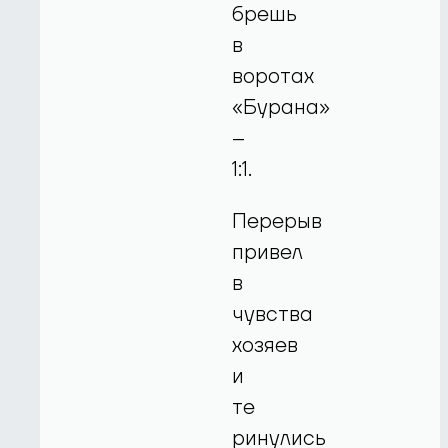
брешь
в
воротах
«Бурана»
–
1:1.
Перерыв
привел
в
чувства
хозяев
и
те
ринулись