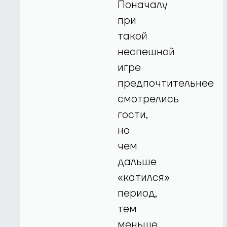
Поначалу
при
такой
неспешной
игре
предпочтительнее
смотрелись
гости,
но
чем
дальше
«катился»
период,
тем
меньше