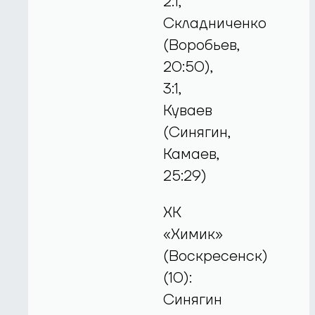
2:1,
Складниченко
(Воробьев,
20:50),
3:1,
Куваев
(Синягин,
Камаев,
25:29)
ХК
«Химик»
(Воскресенск)
(10):
Синягин