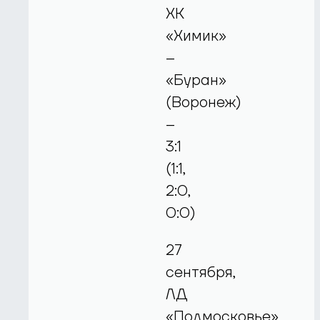
ХК
«Химик»
–
«Буран»
(Воронеж)
–
3:1
(1:1,
2:0,
0:0)
27
сентября,
ЛД
«Подмосковье»,