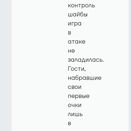
контроль
шайбы
игра
в
атаке
не
заладилась.
Гости,
набравшие
свои
первые
очки
лишь
в