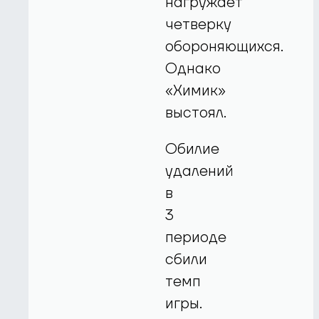
нагружает
четверку
обороняющихся.
Однако
«Химик»
выстоял.
Обилие
удалений
в
3
периоде
сбили
темп
игры.