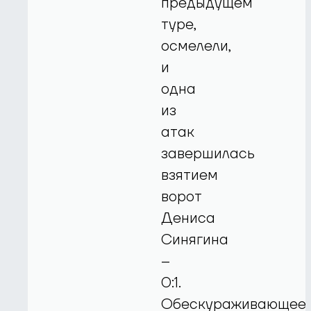
предыдущем
туре,
осмелели,
и
одна
из
атак
завершилась
взятием
ворот
Дениса
Синягина
–
0:1.
Обескураживающее