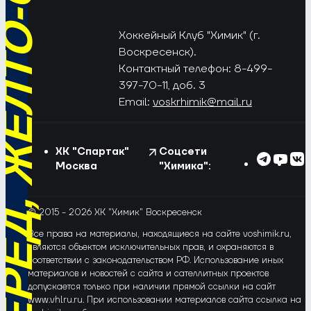
РЁД, ЖЁЛТО-СИНИЕ!
Хоккейный Клуб "Химик" (г.
Воскресенск).
Контактный телефон: 8-499-
397-70-11, доб. 3
Email:
voskrhimik@mail.ru
ХК "Спартак"
Соцсети
Москва
"Химика":
© 2015 - 2026 ХК "Химик" Воскресенск
Все права на материалы, находящиеся на сайте voshimik.ru,
являются объектом исключительных прав, и охраняются в
соответствии с законодательством РФ. Использование иных
материалов и новостей с сайта и сателлитных проектов
допускается только при наличии прямой ссылки на сайт
www.vhlru.ru. При использовании материалов сайта ссылка на