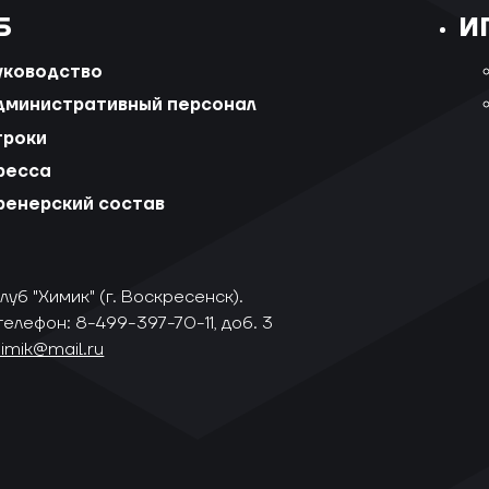
Б
И
уководство
дминистративный персонал
гроки
ресса
ренерский состав
уб "Химик" (г. Воскресенск).
телефон: 8-499-397-70-11, доб. 3
himik@mail.ru