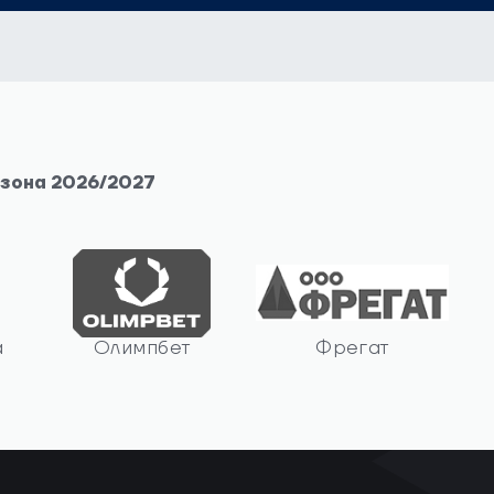
езона 2026/2027
а
Олимпбет
Фрегат