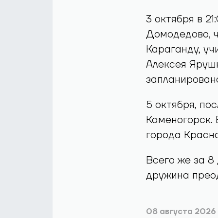
3 октября в 2
Домодедово, ч
Караганду, уч
Алексея Ярушк
запланирована
5 октября, по
Каменогорск.
города Красно
Всего же за 8
дружина преод
08 августа 2026