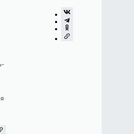
ь-
яя