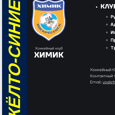
ВПЕРЁД, ЖЁЛТО-СИНИЕ!
КЛУ
Р
А
И
П
Т
Хоккейный клуб
ХИМИК
Хоккейный Кл
Контактный 
Email:
voskr