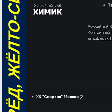
ВПЕРЁД, ЖЁЛТО-СИНИЕ!
Т
Хоккейный клуб
ХИМИК
Хоккейный Кл
Контактный 
Email:
voskr
ХК "Спартак" Москва