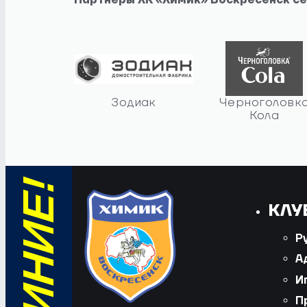
Партнеры ХК «Химик» Воскресенск с
Зодиак
Черноголовк
Кола
КЛУ
Р
А
И
П