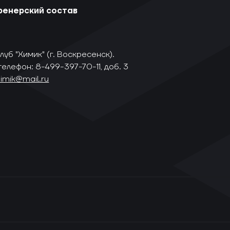
ренерский состав
уб "Химик" (г. Воскресенск).
телефон: 8-499-397-70-11, доб. 3
himik@mail.ru