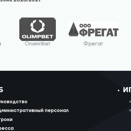
езона 2026/2027
а
Олимпбет
Фрегат
Б
И
уководство
дминистративный персонал
гроки
ресса