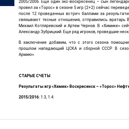
2005/2006. Еще один экс-воскресенец – сын легенда
провел за «Торос» в сезоне 5 игр (2+2) сейчас перевед
после 12 проведенных встреч баллами за результати
связывают тесные отношения, отправились вратарь 
Михаил Котляревский и Артем Чернов. В «Химике» се
Александр Зубрицкий. Еще ряд игроков, проведшие неско
В заключение добавим, что с этого сезона помощни
прошлом нападающий ЦСКА и сборной СССР. В сезон
Армию».
СТАРЫЕ СЧЕТЫ
Результаты игр «Химик» Воскресенск – «Торос» Нефт
2015/2016:
1:3, 1:4.