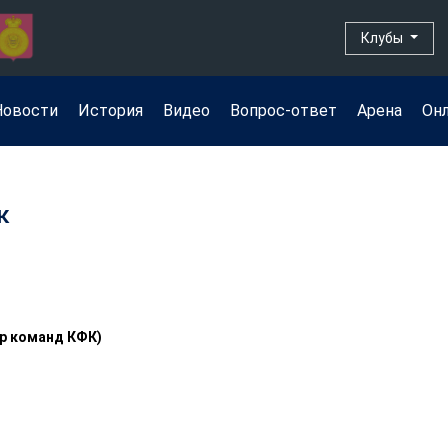
Клубы
Новости
История
Видео
Вопрос-ответ
Арена
Он
к
ир команд КФК)