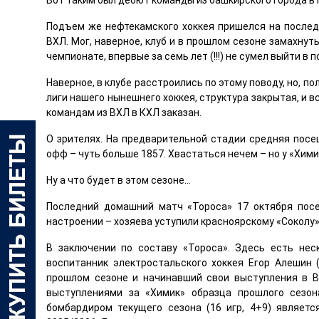
Вот таким был дебют команды из башкирского города в 
Подъем же нефтекамского хоккея пришелся на послед
ВХЛ. Мог, наверное, клуб и в прошлом сезоне замахнуть
чемпионате, впервые за семь лет (!!!) не сумел выйти в п
Наверное, в клубе расстроились по этому поводу, но, пол
лиги нашего нынешнего хоккея, структура закрытая, и вс
командам из ВХЛ в КХЛ заказан.
О зрителях. На предварительной стадии средняя посе
офф – чуть больше 1857. Хвастаться нечем – но у «Химик
Ну а что будет в этом сезоне…
Последний домашний матч «Тороса» 17 октября посе
настроении – хозяева уступили красноярскому «Соколу» 
В заключении по составу «Тороса». Здесь есть не
воспитанник электростальского хоккея Егор Алешин (
прошлом сезоне и начинавший свои выступления в В
выступлениями за «Химик» образца прошлого сезон
бомбардиром текущего сезона (16 игр, 4+9) являетс