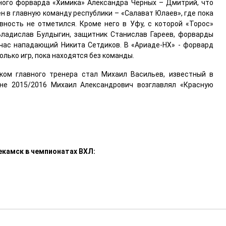
рного форварда «Химика» Александра Черных – Дмитрий, что
ен в главную команду республики – «Салават Юлаев», где пока
вность не отметился. Кроме него в Уфу, с которой «Торос»
Владислав Булдыгин, защитник Станислав Гареев, форварды
йчас нападающий Никита Сетдиков. В «Ариаде-НХ» - форвард
лько игр, пока находятся без команды.
ком главного тренера стал Михаил Васильев, известный в
е 2015/2016 Михаил Александрович возглавлял «Красную
екамск в чемпионатах ВХЛ: