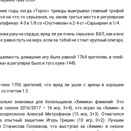
первенствах СССР.
ние годы, когда «Торос» трижды выигрывал главный трофей
ся на что-то серьезное, но, заняв третье место в регулярном
олуфинал: 4-3 в 1/8 со «Спутником» и 2-4 от «Сарыарки» в 1/4.
ожа руку на сердце, вряд ли уж очень серьезно. ВХЛ, как и все
е равно путь на верх, если за тобой не стоит крупный олигарх,
щаемость домашних игр была равной 1764 зрителям, в плей-
а» в регулярке было и того хуже-1445.
тило 1750 зрителей, что вряд ли ушли с арены в хорошем
со счетом 1:3.
сколько знакомых для болельщиков «Химика» фамилий. Это
в сезоне 2016/2017 – 16 игр, 3+4), что играл за «Химик» в
оскресенске Алексей Митрофанов (15 игр, 3+3). Отметился
а опытный защитник Игорь Гришин (10 игр, 0+2). Лучшим
я Станислав Голованов, что выступал за «Химик» в сезоне