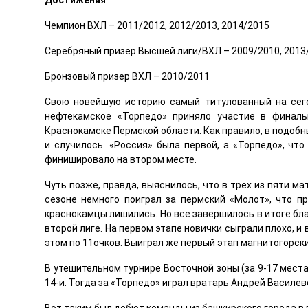
Достижения
Чемпион ВХЛ – 2011/2012, 2012/2013, 2014/2015
Серебряный призер Высшей лиги/ВХЛ – 2009/2010, 2013
Бронзовый призер ВХЛ – 2010/2011
Свою новейшую историю самый титулованный на сего
нефтекамское «Торпедо» приняло участие в финаль
Краснокамске Пермской области. Как правило, в подобны
и случилось. «Россия» была первой, а «Торпедо», чт
финишировало на втором месте.
Чуть позже, правда, выяснилось, что в трех из пяти ма
сезоне немного поиграл за пермский «Молот», что п
краснокамцы лишились. Но все завершилось в итоге бла
второй лиге. На первом этапе новички сыграли плохо, и 
этом по 11очков. Выиграл же первый этап магнитогорск
В утешительном турнире Восточной зоны (за 9-17 мест
14-и. Тогда за «Торпедо» играл вратарь Андрей Василев