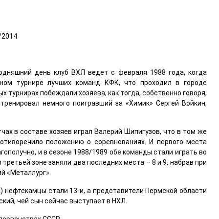
/2014
дняшний день клуб ВХЛ ведет с февраля 1988 года, когда
ном турнире лучших команд КФК, что проходил в городе
х турнирах побеждали хозяева, как тогда, собственно говоря,
о тренировал немного поигравший за «Химик» Сергей Войкин,
тчах в составе хозяев играл Валерий Шипигузов, что в том же
ротиворечило положению о соревнованиях. И первого места
гополучно, и в сезоне 1988/1989 обе команды стали играть во
в третьей зоне заняли два последних места – 8 и 9, набрав при
ий «Металлург».
а) нефтекамцы стали 13-и, а представители Пермской области
ский, чей сын сейчас выступает в НХЛ.