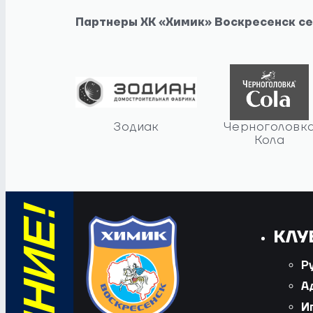
Партнеры ХК «Химик» Воскресенск с
Зодиак
Черноголовк
Кола
КЛУ
Р
А
И