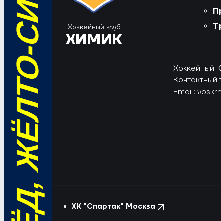
ВПЕРЁД, ЖЁЛТО-СИНИЕ!
П
Т
Хоккейный клуб
ХИМИК
Хоккейный Кл
Контактный 
Email:
voskr
ХК "Спартак" Москва