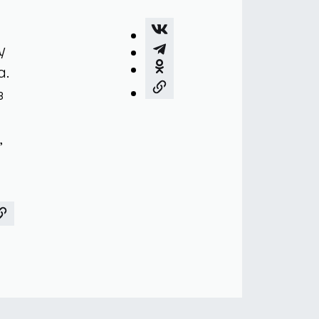
у
а.
в
,