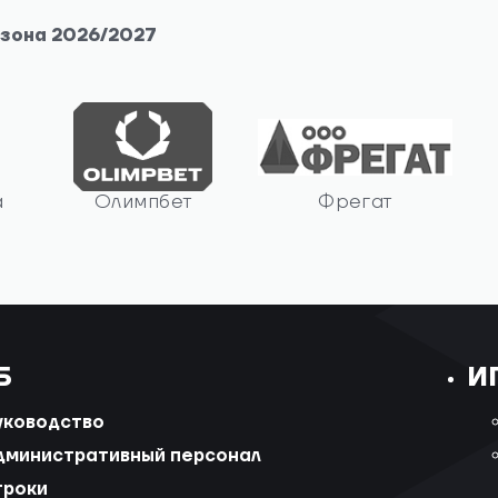
езона 2026/2027
а
Олимпбет
Фрегат
Б
И
уководство
дминистративный персонал
гроки