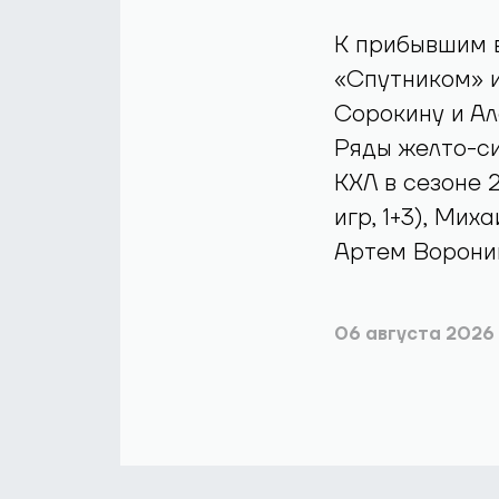
К прибывшим 
«Спутником» 
Сорокину и Ал
Ряды желто-си
КХЛ в сезоне 
игр, 1+3), Мих
Артем Воронин 
06 августа 2026