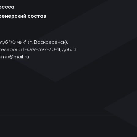
ресса
ренерский состав
уб "Химик" (г. Воскресенск).
телефон: 8-499-397-70-11, доб. 3
himik@mail.ru