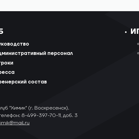
Б
И
уководство
дминистративный персонал
гроки
ресса
ренерский состав
уб "Химик" (г. Воскресенск).
телефон: 8-499-397-70-11, доб. 3
himik@mail.ru