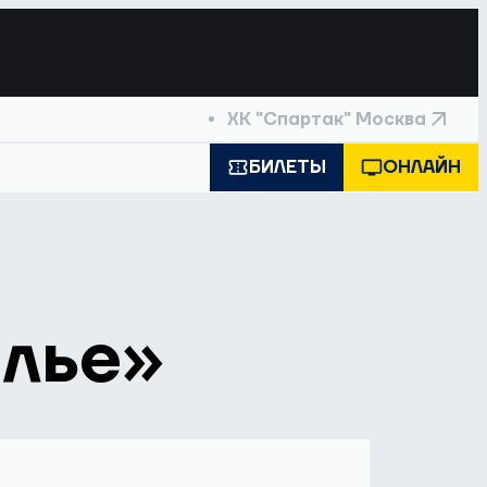
ХК "Спартак" Москва
БИЛЕТЫ
ОНЛАЙН
алье»