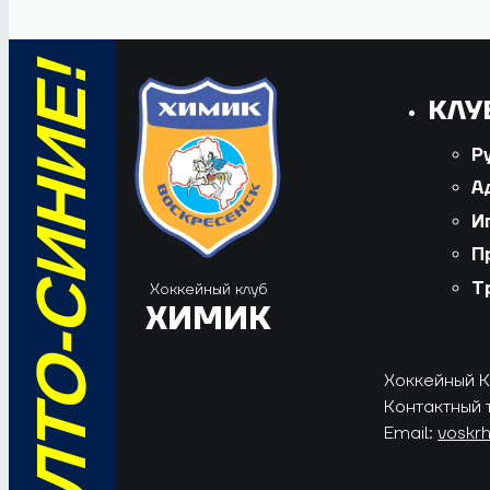
КЛУ
Р
А
И
П
Т
Хоккейный клуб
ХИМИК
Хоккейный Кл
Контактный 
Email:
voskr