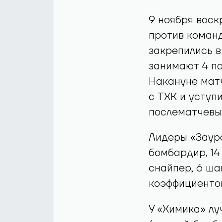
9 ноября воск
против команд
закрепились в
занимают 4 по
Накануне мат
с ТХК и уступ
послематчевых
Лидеры «Заур
бомбардир, 14
снайпер, 6 ша
коэффициентом
У «Химика» лу