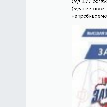
(лучший бомба
(лучший ассис
непробиваемос