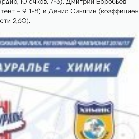
рдир, 10 очков, 7+3), Дмитрий Воробьев
тент – 9, 1+8) и Денис Синягин (коэффициен
ти 2,60).