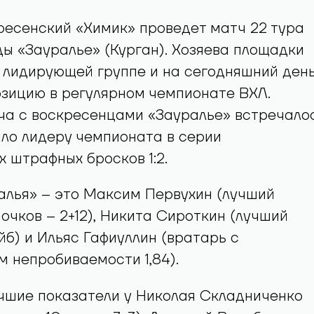
ресенский «Химик» проведет матч 22 тура
ы «Зауралье» (Курган). Хозяева площадки
 лидирующей группе и на сегодняшний ден
зицию в регулярном чемпионате ВХЛ.
ча с воскресенцами «Зауралье» встречало
ило лидеру чемпионата в серии
 штрафных бросков 1:2.
алья» – это Максим Первухин (лучший
 очков – 2+12), Никита Сироткин (лучший
йб) и Ильяс Гафиуллин (вратарь с
 непробиваемости 1,84).
чшие показатели у Николая Складниченко