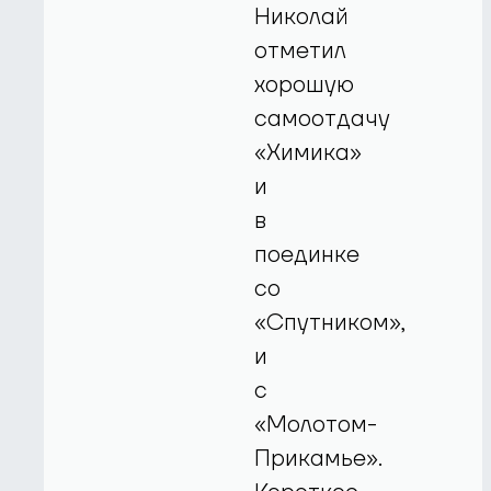
Николай
отметил
хорошую
самоотдачу
«Химика»
и
в
поединке
со
«Спутником»,
и
с
«Молотом-
Прикамье».