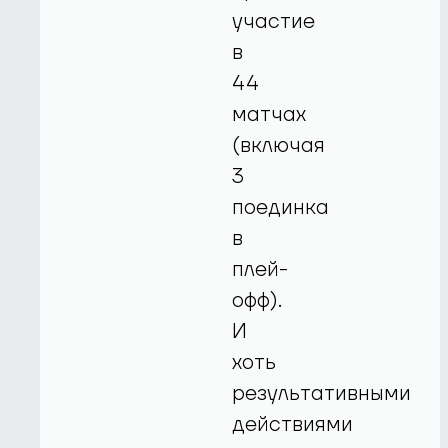
участие
в
44
матчах
(включая
3
поединка
в
плей-
офф).
И
хоть
результативными
действиями