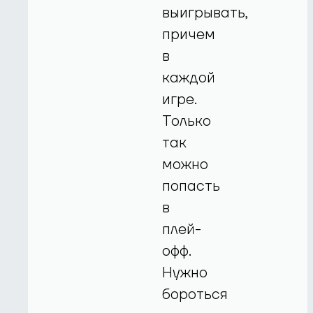
выигрывать,
причем
в
каждой
игре.
Только
так
можно
попасть
в
плей-
офф.
Нужно
бороться