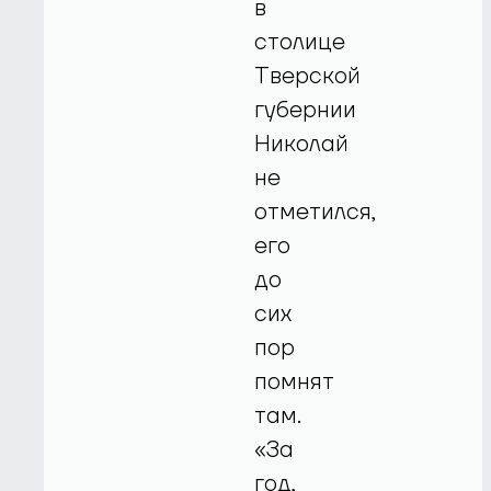
в
столице
Тверской
губернии
Николай
не
отметился,
его
до
сих
пор
помнят
там.
«За
год,