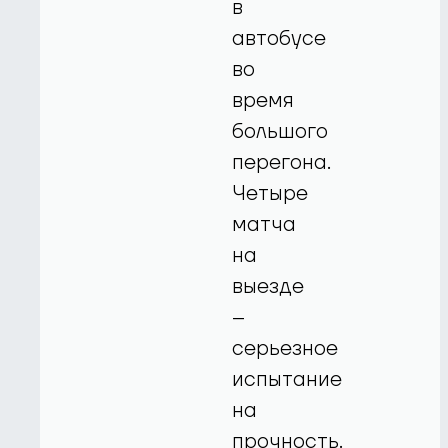
в
автобусе
во
время
большого
перегона.
Четыре
матча
на
выезде
–
серьезное
испытание
на
прочность.