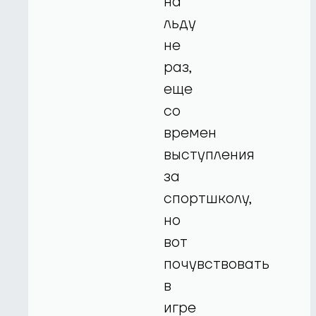
на
льду
не
раз,
еще
со
времен
выступления
за
спортшколу,
но
вот
почувствовать
в
игре