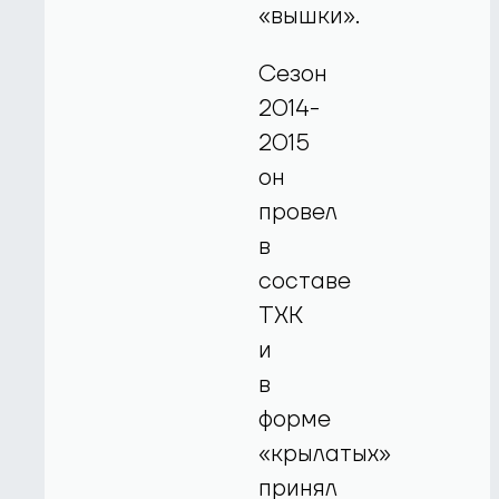
«вышки».
Сезон
2014-
2015
он
провел
в
составе
ТХК
и
в
форме
«крылатых»
принял