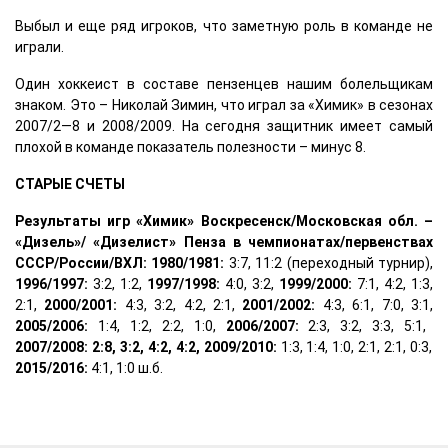
Выбыл и еще ряд игроков, что заметную роль в команде не
играли.
Один хоккеист в составе пензенцев нашим болельщикам
знаком. Это – Николай Зимин, что играл за «Химик» в сезонах
2007/2—8 и 2008/2009. На сегодня защитник имеет самый
плохой в команде показатель полезности – минус 8.
СТАРЫЕ СЧЕТЫ
Результаты игр «Химик» Воскресенск/Московская обл. –
«Дизель»/ «Дизелист» Пенза в чемпионатах/первенствах
СССР/России/ВХЛ: 1980/1981:
3:7, 11:2 (переходный турнир),
1996/1997:
3:2, 1:2,
1997/1998:
4:0, 3:2,
1999/2000:
7:1, 4:2, 1:3,
2:1,
2000/2001:
4:3, 3:2, 4:2, 2:1,
2001/2002:
4:3, 6:1, 7:0, 3:1,
2005/2006:
1:4, 1:2, 2:2, 1:0,
2006/2007:
2:3, 3:2, 3:3, 5:1,
2007/2008: 2:8, 3:2, 4:2, 4:2, 2009/2010:
1:3, 1:4, 1:0, 2:1, 2:1, 0:3,
2015/2016:
4:1, 1:0 ш.б.