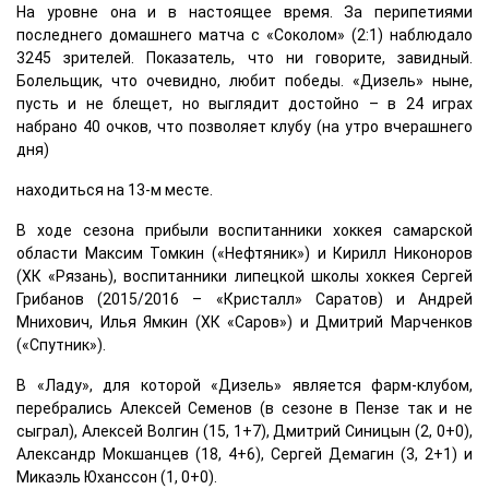
На уровне она и в настоящее время. За перипетиями
последнего домашнего матча с «Соколом» (2:1) наблюдало
3245 зрителей. Показатель, что ни говорите, завидный.
Болельщик, что очевидно, любит победы. «Дизель» ныне,
пусть и не блещет, но выглядит достойно – в 24 играх
набрано 40 очков, что позволяет клубу (на утро вчерашнего
дня)
находиться на 13-м месте.
В ходе сезона прибыли воспитанники хоккея самарской
области Максим Томкин («Нефтяник») и Кирилл Никоноров
(ХК «Рязань), воспитанники липецкой школы хоккея Сергей
Грибанов (2015/2016 – «Кристалл» Саратов) и Андрей
Мнихович, Илья Ямкин (ХК «Саров») и Дмитрий Марченков
(«Спутник»).
В «Ладу», для которой «Дизель» является фарм-клубом,
перебрались Алексей Семенов (в сезоне в Пензе так и не
сыграл), Алексей Волгин (15, 1+7), Дмитрий Синицын (2, 0+0),
Александр Мокшанцев (18, 4+6), Сергей Демагин (3, 2+1) и
Микаэль Юханссон (1, 0+0).