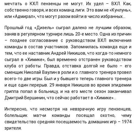
мечтать о КХЛ пензенцы не могут. Их удел – ВХЛ. Как,
собственно говоря, и всех команд лиги. Это вам не «Кунлунь»,
или «Адмирал», что могут разом войти в число избранных…
Прошлый год «Дизель» сыграл далеко не лучшим образом,
заняв в регулярном турнире лишь 20-е место. Одна из причин
– позднее согласование с руководством ВХЛ включения
команды в состав участников. Запомнилась команда еще и
тем, что ее наставник Андрей Никишов, что когда-то немного
сыграл в «Химике», был временно отстранен руководством
клуба от работы. Правда, отставка долгой не было – его
сменщик Николай Ваулин в роли и.о. главного тренера провел
всего-то две игры. Был и у бывшего теперь главного тренера
и еще один перерыв. 29 января Никишов во время эпидемии
гриппа попал в больницу, и на его месте сезон заканчивал
Дмитрий Вершинин, что сейчас работает в «Химике»…
Интересно, что несмотря на невзрачную игру пензенцев,
болельщик матчи команды посещал охотно, чему
свидетельство средняя посещаемость домашних игр – 1974
зрителя.