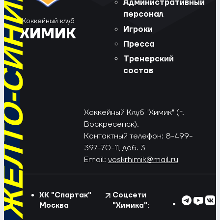
РЁД, ЖЁЛТО-СИНИЕ!
Административный
персонал
Хоккейный клуб
Игроки
ХИМИК
Пресса
Тренерский
состав
Хоккейный Клуб "Химик" (г.
Воскресенск).
Контактный телефон: 8-499-
397-70-11, доб. 3
Email:
voskrhimik@mail.ru
ХК "Спартак"
Соцсети
Москва
"Химика":