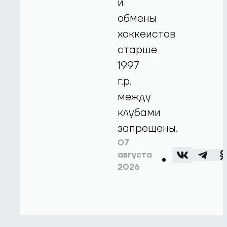
и
обмены
хоккеистов
старше
1997
г.р.
между
клубами
запрещены.
07
августа
2026