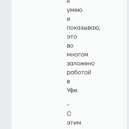
я
умею
и
показываю,
это
во
многом
заложено
работой
в
Уфе.
-
С
этим