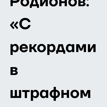
Родионов:
«С
рекордами
в
штрафном