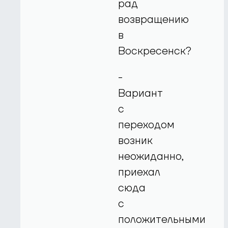
рад
возвращению
в
Воскресенск?
-
Вариант
с
переходом
возник
неожиданно,
приехал
сюда
с
положительными