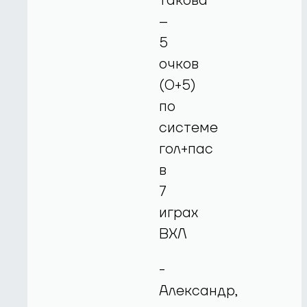
такова
–
5
очков
(0+5)
по
системе
гол+пас
в
7
играх
ВХЛ
-
Александр,