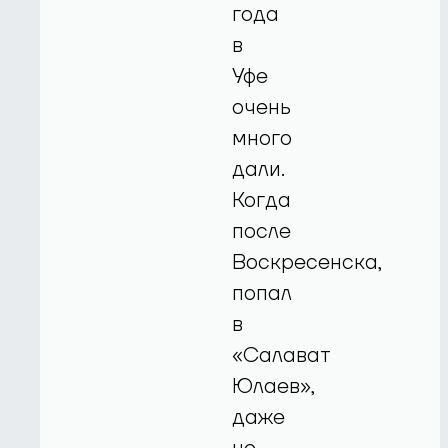
года
в
Уфе
очень
много
дали.
Когда
после
Воскресенска,
попал
в
«Салават
Юлаев»,
даже