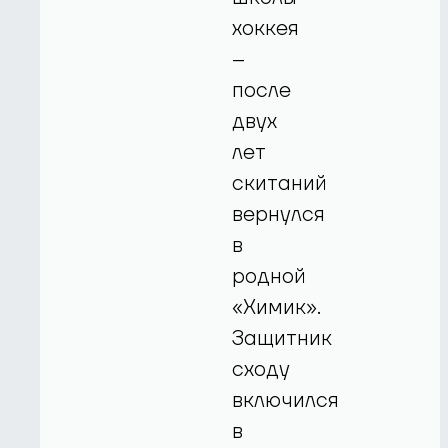
хоккея
–
после
двух
лет
скитаний
вернулся
в
родной
«Химик».
Защитник
сходу
включился
в