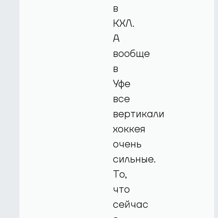
в
КХЛ.
А
вообще
в
Уфе
все
вертикали
хоккея
очень
сильные.
То,
что
сейчас