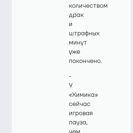
количеством
драк
и
штрафных
минут
уже
покончено.
-
У
«Химика»
сейчас
игровая
пауза,
чем