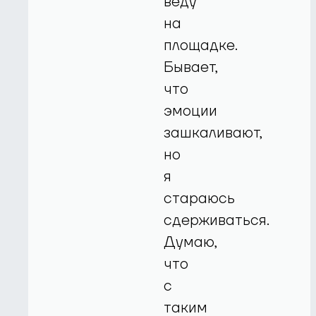
веду
на
площадке.
Бывает,
что
эмоции
зашкаливают,
но
я
стараюсь
сдерживаться.
Думаю,
что
с
таким