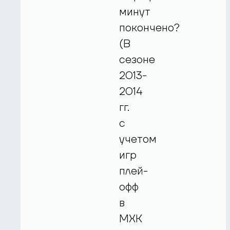
минут
покончено?
(В
сезоне
2013-
2014
гг.
с
учетом
игр
плей-
офф
в
МХК