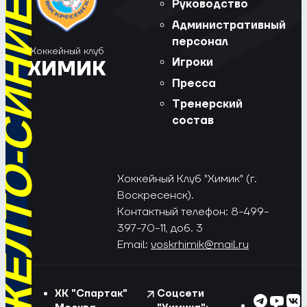
РЁД, ЖЁЛТО-СИНИЕ!
Руководство
Административный
персонал
Хоккейный клуб
Игроки
ХИМИК
Пресса
Тренерский
состав
Хоккейный Клуб "Химик" (г.
Воскресенск).
Контактный телефон: 8-499-
397-70-11, доб. 3
Email:
voskrhimik@mail.ru
ХК "Спартак"
Соцсети