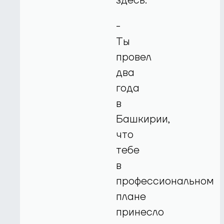
здесь.
-
Ты
провел
два
года
в
Башкирии,
что
тебе
в
профессиональном
плане
принесло