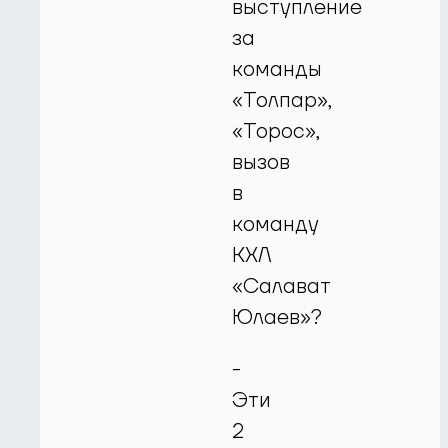
выступление
за
команды
«Толпар»,
«Торос»,
вызов
в
команду
КХЛ
«Салават
Юлаев»?
-
Эти
2