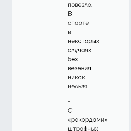
повезло.
В
спорте
в
некоторых
случаях
без
везения
никак
нельзя.
-
С
«рекордами»
штрафных