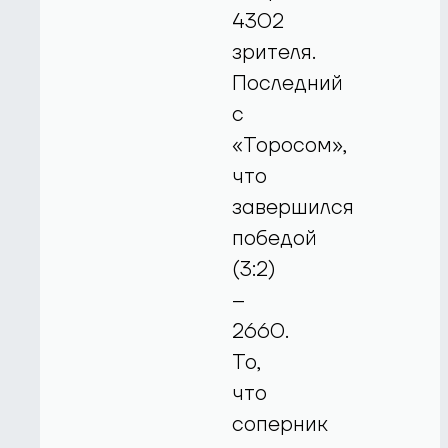
4302
зрителя.
Последний
с
«Торосом»,
что
завершился
победой
(3:2)
–
2660.
То,
что
соперник