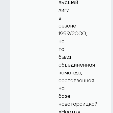
высшей
лиги
в
сезоне
1999/2000,
но
то
была
объединенная
команда,
составленная
на
базе
новотороицкой
«Носты»