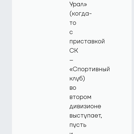
Урал»
(когда-
то
с
приставкой
СК
–
«Спортивный
клуб)
во
втором
дивизионе
выступает,
пусть