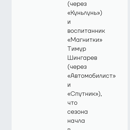
(через
«Куньлунь»)
и
воспитанник
«Магнитки»
Тимур
Шингарев
(через
«Автомобилист»
и
«Спутник»),
что
сезона
начла
в