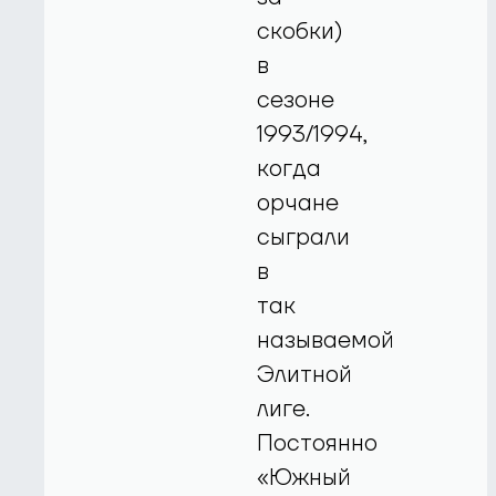
скобки)
в
сезоне
1993/1994,
когда
орчане
сыграли
в
так
называемой
Элитной
лиге.
Постоянно
«Южный