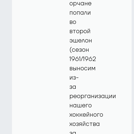
орчане
попали
во
второй
эшелон
(сезон
1961/1962
выносим
из-
за
реорганизации
нашего
хоккейного
хозяйства
за