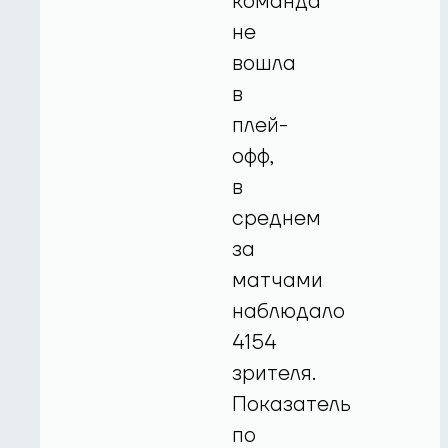
команда
не
вошла
в
плей-
офф,
в
среднем
за
матчами
наблюдало
4154
зрителя.
Показатель
по