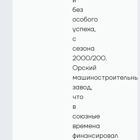
и
без
особого
успеха,
с
сезона
2000/200.
Орский
машиностроительны
завод,
что
в
союзные
времена
финансировал