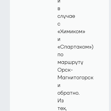
и
в
случае
с
«Химиком»
и
«Спартаком»)
по
маршруту
Орск-
Магнитогорск
и
обратно.
Из
тех,