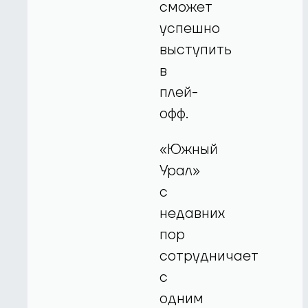
сможет
успешно
выступить
в
плей-
офф.
«Южный
Урал»
с
недавних
пор
сотрудничает
с
одним