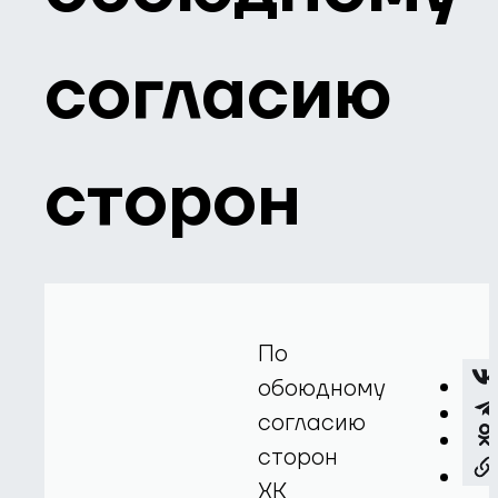
согласию
сторон
По
обоюдному
согласию
сторон
ХК