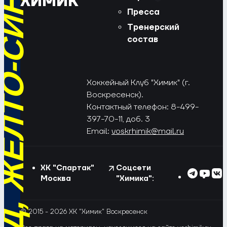
РЁД, ЖЁЛТО-СИНИЕ!
ХИМИК
Пресса
Тренерский
состав
Хоккейный Клуб "Химик" (г.
Воскресенск).
Контактный телефон: 8-499-
397-70-11, доб. 3
Email:
voskrhimik@mail.ru
ХК "Спартак"
Соцсети
Москва
"Химика":
© 2015 - 2026 ХК "Химик" Воскресенск