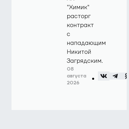
"Химик"
расторг
контракт
с
нападающим
Никитой
Загрядским.
08
августа
2026