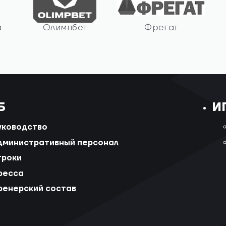
а
Олимпбет
Фрегат
Б
И
уководство
дминистративный персонал
гроки
ресса
ренерский состав