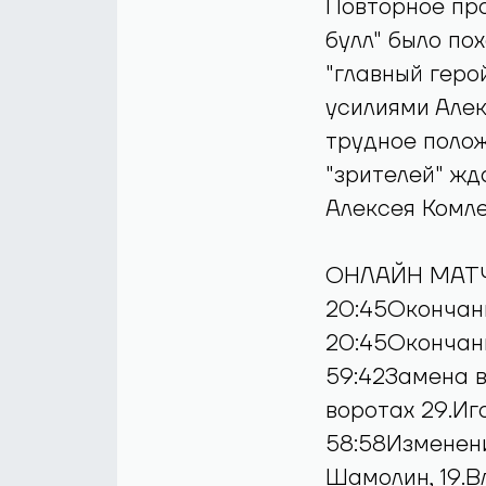
Повторное пр
булл" было по
"главный геро
усилиями Алек
трудное полож
"зрителей" жда
Алексея Комле
ОНЛАЙН МАТЧ
20:45Окончан
20:45Окончан
59:42Замена в
воротах 29.Иг
58:58Изменени