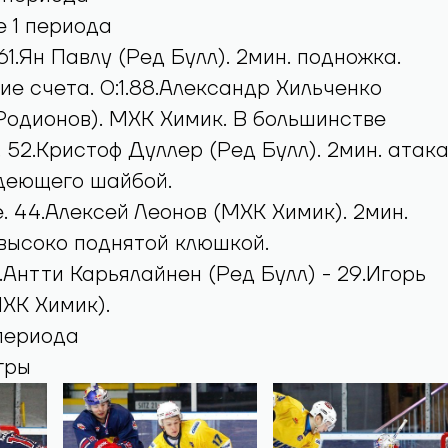
 периода
е 1 периода
 61.Ян Павлу (Ред Булл). 2мин. подножка.
е счета. 0:1.88.Александр Хильченко
Родионов). МХК Химик. В большинстве
. 52.Кристоф Дуллер (Ред Булл). 2мин. атак
адеющего шайбой.
. 44.Алексей Леонов (МХК Химик). 2мин.
высоко поднятой клюшкой.
6.Антти Карьялайнен (Ред Булл) - 29.Игорь
ХК Химик).
 периода
гры