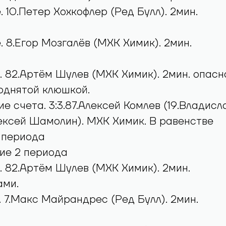
ладислав Гаглоев). МХК Химик. В равенстве
 10.Петер Хохкофлер (Ред Булл). 2мин.
. 8.Егор Мозгалёв (МХК Химик). 2мин.
. 82.Артём Шулев (МХК Химик). 2мин. опасн
однятой клюшкой.
е счета. 3:3.87.Алексей Комлев (19.Владисл
лексей Шамолин). МХК Химик. В равенстве
 периода
ие 2 периода
. 82.Артём Шулев (МХК Химик). 2мин.
ами.
. 7.Макс Майрандрес (Ред Булл). 2мин.