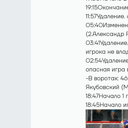
19:30Начало 2
19:15Окончани
11:57Удаление.
05:40Изменени
(2.Александр 
03:41Удаление
игрока не вл
02:54Удаление
опасная игра 
-В воротах: 4
Якубовский (М
18:47Начало 1
18:45Начало и