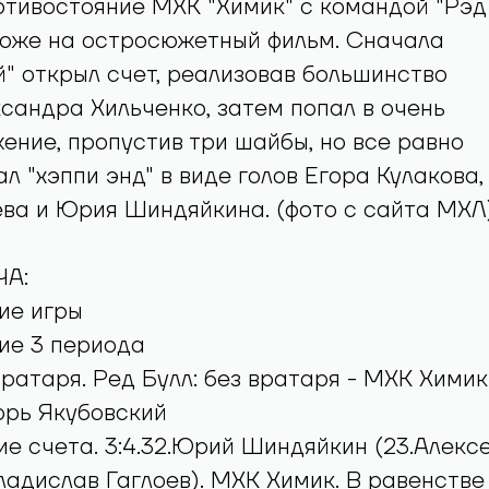
отивостояние МХК "Химик" с командой "Рэд
хоже на остросюжетный фильм. Сначала
й" открыл счет, реализовав большинство
сандра Хильченко, затем попал в очень
ение, пропустив три шайбы, но все равно
л "хэппи энд" в виде голов Егора Кулакова,
ва и Юрия Шиндяйкина. (фото с сайта МХЛ
А:
ие игры
ие 3 периода
ратаря. Ред Булл: без вратаря - МХК Химик:
орь Якубовский
е счета. 3:4.32.Юрий Шиндяйкин (23.Алекс