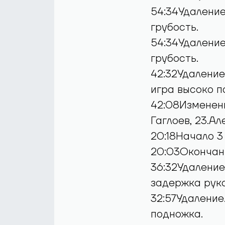
Шамолин, 19.В
54:34Удаление.
грубость.
54:34Удаление
грубость.
42:32Удаление
игра высоко п
42:08Изменени
Гаглоев, 23.А
20:18Начало 3
20:03Окончан
36:32Удаление
задержка рук
32:57Удаление
подножка.