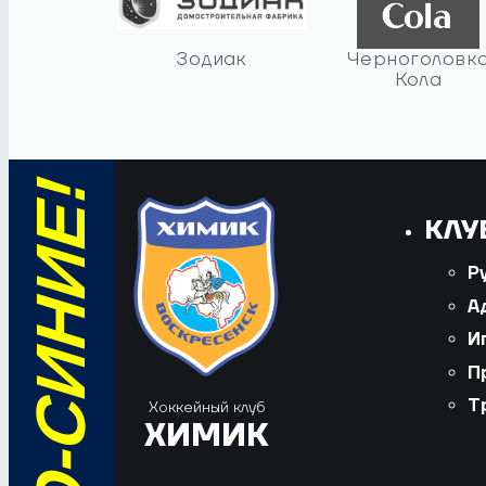
Зодиак
Черноголовк
Кола
КЛУ
Р
А
И
П
Т
Хоккейный клуб
ХИМИК