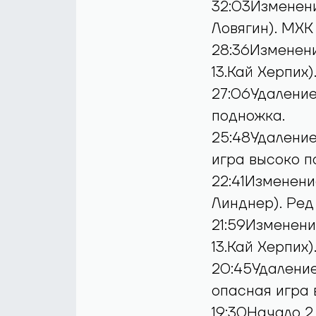
32:03Изменение
Ловягин). МХК
28:36Изменение
13.Кай Херпих)
27:06Удаление
подножка.
25:48Удаление.
игра высоко п
22:41Изменени
Линднер). Ред
21:59Изменение
13.Кай Херпих)
20:45Удаление
опасная игра 