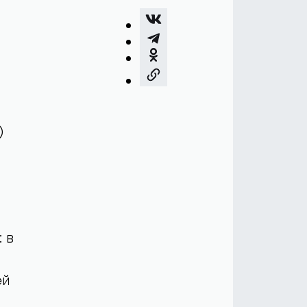
)
 в
ей