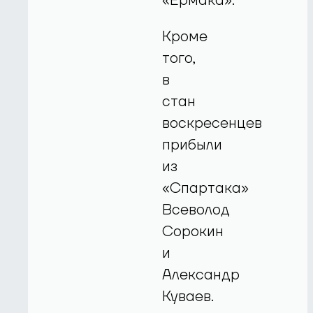
«Ермака».
Кроме
того,
в
стан
воскресенцев
прибыли
из
«Спартака»
Всеволод
Сорокин
и
Александр
Куваев.