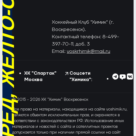
РЁД, ЖЁЛТО-СИНИЕ!
Хоккейный Клуб "Химик" (г.
Воскресенск).
Контактный телефон: 8-499-
397-70-11, доб. 3
Email:
voskrhimik@mail.ru
ХК "Спартак"
Соцсети
Москва
"Химика":
© 2015 - 2026 ХК "Химик" Воскресенск
Все права на материалы, находящиеся на сайте voshimik.ru,
являются объектом исключительных прав, и охраняются в
соответствии с законодательством РФ. Использование иных
материалов и новостей с сайта и сателлитных проектов
допускается только при наличии прямой ссылки на сайт