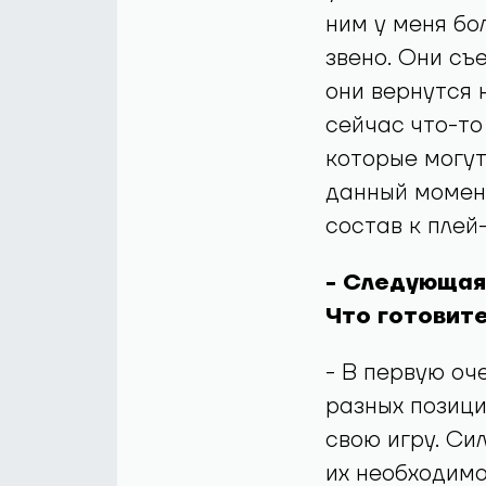
ним у меня бо
звено. Они съ
они вернутся 
сейчас что-то
которые могут
данный момент
состав к плей
- Следующая
Что готовите
- В первую оч
разных позици
свою игру. Си
их необходимо