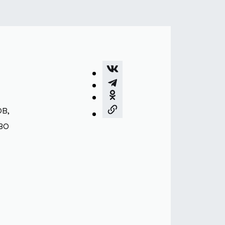
в,
во