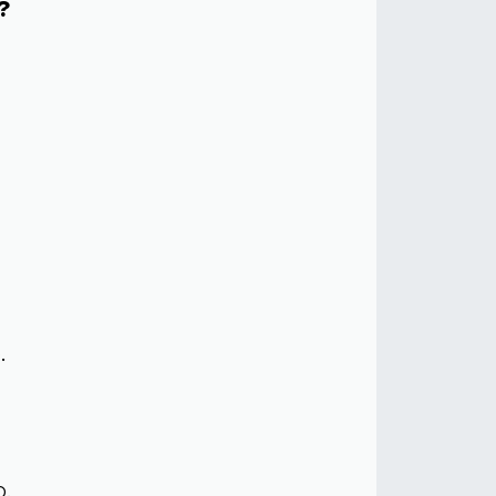
?
.
.