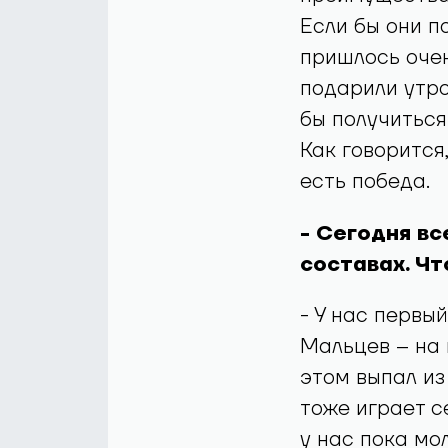
Если бы они по
пришлось очен
подарили утро
бы получиться 
Как говорится
есть победа.
- Сегодня в
составах. Чт
- У нас первы
Мальцев – на 
этом выпал из
тоже играет с
у нас пока мо