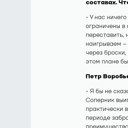
составах. Чт
- У нас ничего
ограничены в 
переставить, 
наигрываем – 
через броски,
этом плане бы
Петр Воробь
- Я бы не сказ
Соперник выиг
практически в
периоде забро
преимущества 