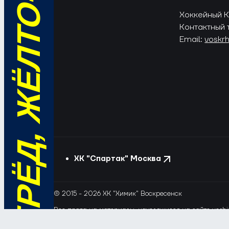
ВПЕРЁД, ЖЁЛТО-СИНИЕ!
Хоккейный Кл
Контактный 
Email:
voskr
ХК "Спартак" Москва
© 2015 - 2026 ХК "Химик" Воскресенск
Все права на материалы, находящиеся на сайте voshim
и новостей с сайта и сателлитных проектов допускает