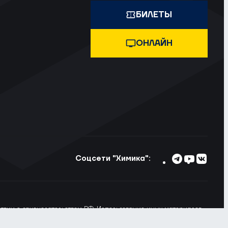
БИЛЕТЫ
ОНЛАЙН
Соцсети "Химика":
тствии с законодательством РФ. Использование иных материалов
ьзовании материалов сайта ссылка на voshimik.ru обязательна