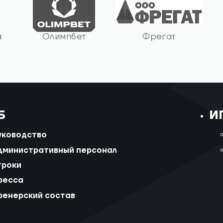
а
Олимпбет
Фрегат
Б
И
уководство
дминистративный персонал
гроки
ресса
ренерский состав