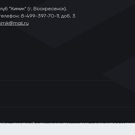
уб "Химик" (г. Воскресенск).
телефон: 8-499-397-70-11, доб. 3
himik@mail.ru
ik.ru, являются объектом исключительных прав, и охраняются в соотве
ся только при наличии прямой ссылки на сайт www.vhlru.ru. При испол