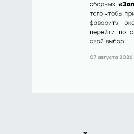
сборных
«За
того чтобы пр
фавориту ок
перейти по 
свой выбор!
07 августа 2026