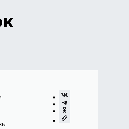
ок
м
вы