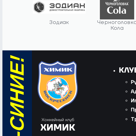
Зодиак
Черноголовк
Кола
КЛУ
Р
А
И
П
Т
Хоккейный клуб
ХИМИК