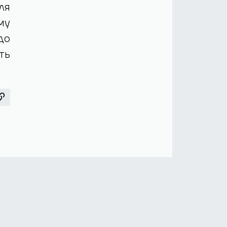
ля
му
до
ть