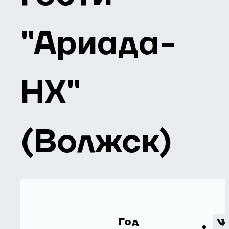
"Ариада-
НХ"
(Волжск)
Год