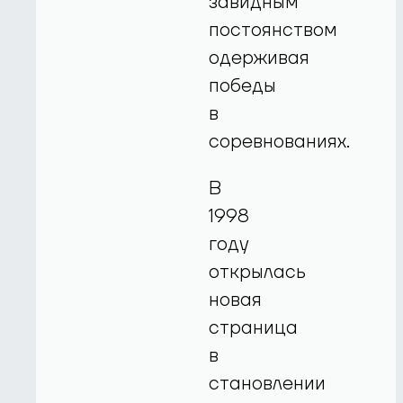
завидным
постоянством
одерживая
победы
в
соревнованиях.
В
1998
году
открылась
новая
страница
в
становлении