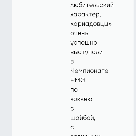
любительский
характер,
«ариадовцы»
очень
успешно
выступали
в
Чемпионате
РМЭ
по
хоккею
с
шайбой,
с