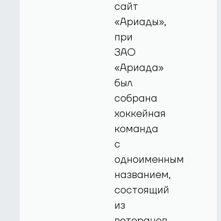
сайт
«Ариады»,
при
ЗАО
«Ариада»
был
собрана
хоккейная
команда
с
одноименным
названием,
состоящий
из
ветеранов