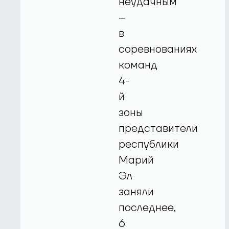
неудачным
–
в
соревнованиях
команд
4-
й
зоны
представители
республики
Марий
Эл
заняли
последнее,
6