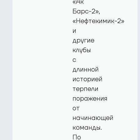
«Ак
Барс-2»,
«Нефтехимик-2»
и
другие
клубы
с
длинной
историей
терпели
поражения
от
начинающей
команды.
По