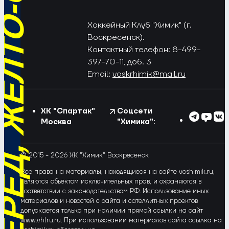
РЁД, ЖЁЛТО-СИНИЕ!
Хоккейный Клуб "Химик" (г.
Воскресенск).
Контактный телефон: 8-499-
397-70-11, доб. 3
Email:
voskrhimik@mail.ru
ХК "Спартак"
Соцсети
Москва
"Химика":
© 2015 - 2026 ХК "Химик" Воскресенск
Все права на материалы, находящиеся на сайте voshimik.ru,
являются объектом исключительных прав, и охраняются в
соответствии с законодательством РФ. Использование иных
материалов и новостей с сайта и сателлитных проектов
допускается только при наличии прямой ссылки на сайт
www.vhlru.ru. При использовании материалов сайта ссылка на