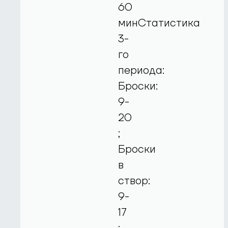
60
минСтатистика
3-
го
периода:
Броски:
9-
20
;
Броски
в
створ:
9-
17