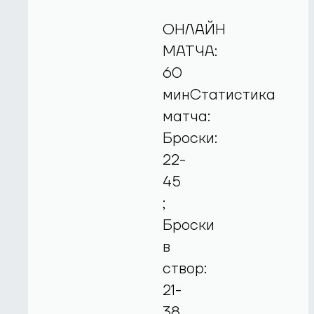
ОНЛАЙН
МАТЧА:
60
минСтатистика
матча:
Броски:
22-
45
;
Броски
в
створ:
21-
38