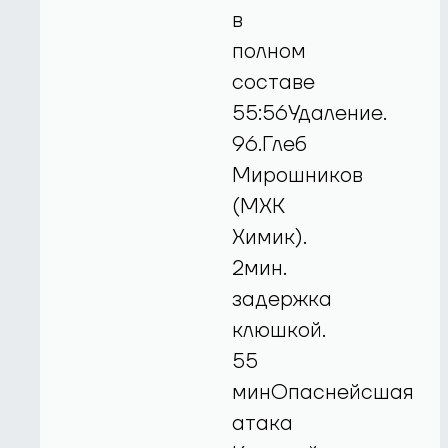
в
полном
составе
55:56Удаление.
96.Глеб
Мирошников
(МХК
Химик).
2мин.
задержка
клюшкой.
55
минОпаснейсшая
атака