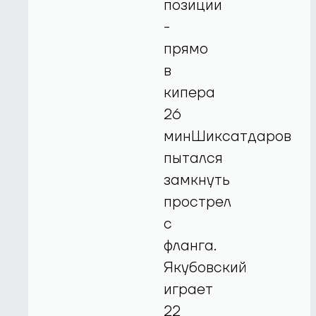
позиции
-
прямо
в
кипера
26
минШиксатдаров
пытался
замкнуть
прострел
с
фланга.
Якубовский
играет
22