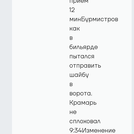
прием
12
минБурмистров
как
в
бильярде
пытался
отправить
шайбу
в
ворота.
Крамарь
не
сплоховал
9:34Изменение