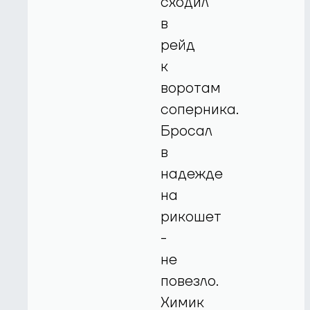
сходил
в
рейд
к
воротам
соперника.
Бросал
в
надежде
на
рикошет
-
не
повезло.
Химик