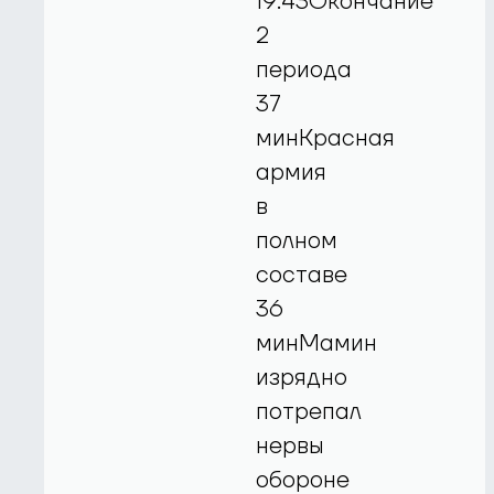
19:43Окончание
2
периода
37
минКрасная
армия
в
полном
составе
36
минМамин
изрядно
потрепал
нервы
обороне