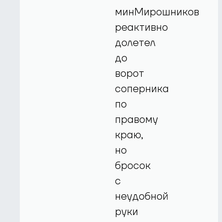
минМирошников
реактивно
долетел
до
ворот
соперника
по
правому
краю,
но
бросок
с
неудобной
руки