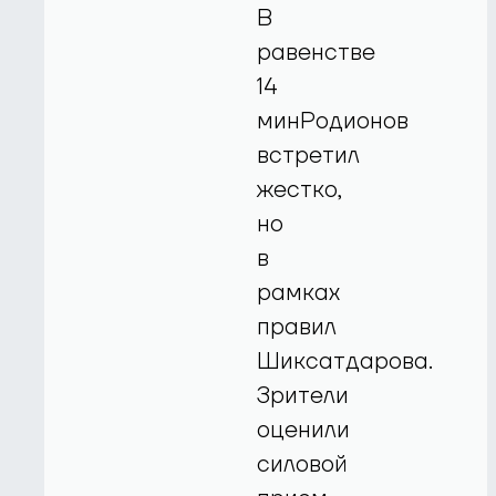
В
равенстве
14
минРодионов
встретил
жестко,
но
в
рамках
правил
Шиксатдарова.
Зрители
оценили
силовой