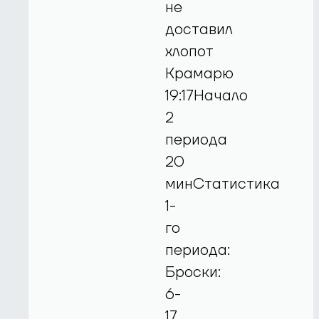
не
доставил
хлопот
Крамарю
19:17Начало
2
периода
20
минСтатистика
1-
го
периода:
Броски:
6-
17