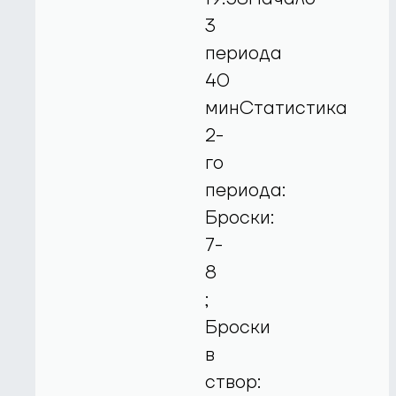
3
периода
40
минСтатистика
2-
го
периода:
Броски:
7-
8
;
Броски
в
створ: