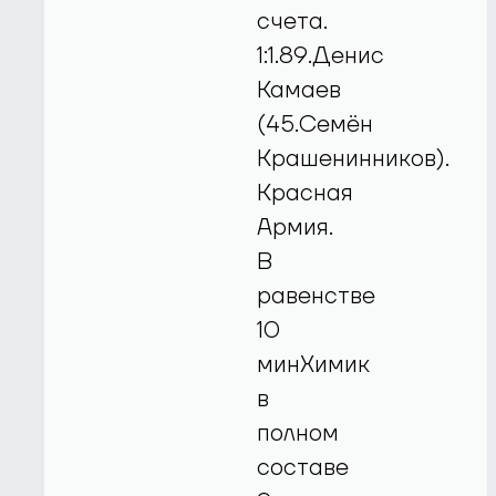
счета.
1:1.89.Денис
Камаев
(45.Семён
Крашенинников).
Красная
Армия.
В
равенстве
10
минХимик
в
полном
составе