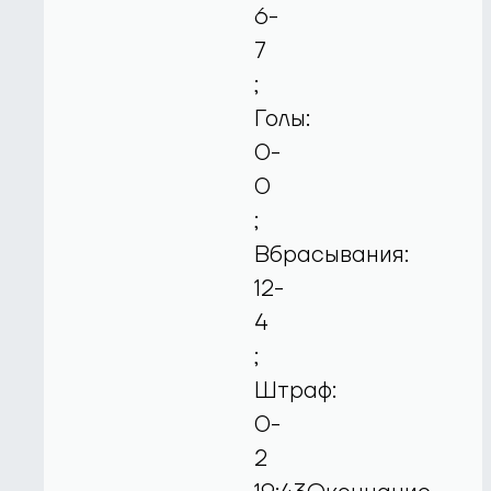
6-
7
;
Голы:
0-
0
;
Вбрасывания:
12-
4
;
Штраф:
0-
2