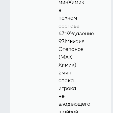
минХимик
в
полном
составе
47:19Удаление.
97.Михаил
Степанов
(МХК
Химик).
2мин.
атака
игрока
не
владеющего
шайбой.