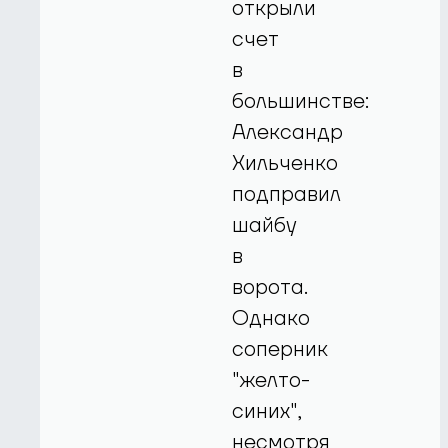
открыли
счет
в
большинстве:
Александр
Хильченко
подправил
шайбу
в
ворота.
Однако
соперник
"желто-
синих",
несмотря