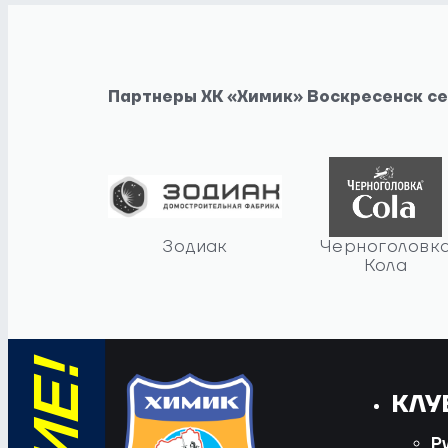
Партнеры ХК «Химик» Воскресенск с
Зодиак
Черноголовк
Кола
КЛУ
Р