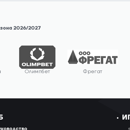
езона 2026/2027
а
Олимпбет
Фрегат
Б
И
уководство