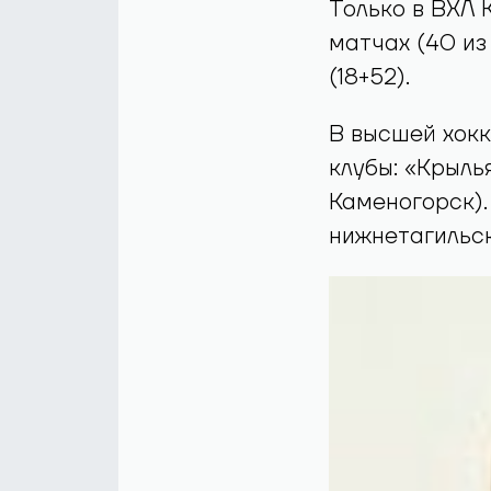
Только в ВХЛ 
матчах (40 из
(18+52).
В высшей хокк
клубы: «Крыль
Каменогорск).
нижнетагильс