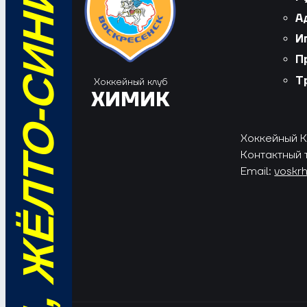
ВПЕРЁД, ЖЁЛТО-СИНИЕ!
А
И
П
Т
Хоккейный клуб
ХИМИК
Хоккейный Кл
Контактный 
Email:
voskr