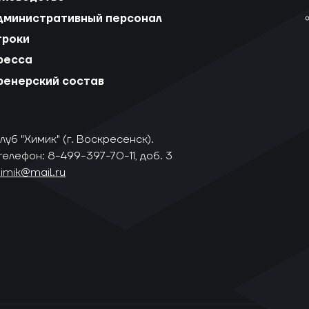
дминистративный персонал
гроки
ресса
ренерский состав
уб "Химик" (г. Воскресенск).
телефон: 8-499-397-70-11, доб. 3
himik@mail.ru