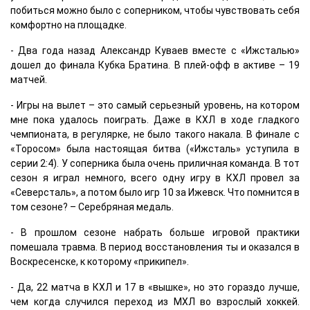
побиться можно было с соперником, чтобы чувствовать себя
комфортно на площадке.
- Два года назад Александр Куваев вместе с «Ижсталью»
дошел до финала Кубка Братина. В плей-офф в активе – 19
матчей.
- Игры на вылет – это самый серьезный уровень, на котором
мне пока удалось поиграть. Даже в КХЛ в ходе гладкого
чемпионата, в регулярке, не было такого накала. В финале с
«Торосом» была настоящая битва («Ижсталь» уступила в
серии 2:4). У соперника была очень приличная команда. В тот
сезон я играл немного, всего одну игру в КХЛ провел за
«Северсталь», а потом было игр 10 за Ижевск. Что помнится в
том сезоне? – Серебряная медаль.
- В прошлом сезоне набрать больше игровой практики
помешала травма. В период восстановления ты и оказался в
Воскресенске, к которому «прикипел».
- Да, 22 матча в КХЛ и 17 в «вышке», но это гораздо лучше,
чем когда случился переход из МХЛ во взрослый хоккей.