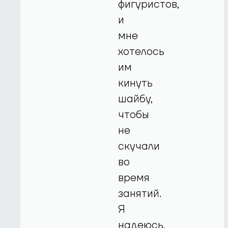
фигуристов,
и
мне
хотелось
им
кинуть
шайбу,
чтобы
не
скучали
во
время
занятий.
Я
надеюсь,