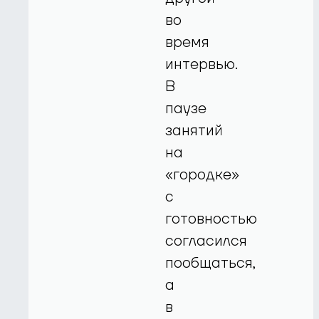
во
время
интервью.
В
паузе
занятий
на
«городке»
с
готовностью
согласился
пообщаться,
а
в