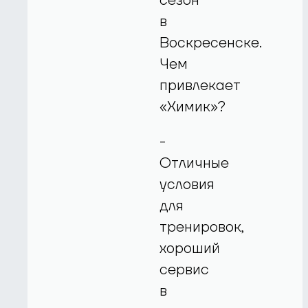
сезон
в
Воскресенске.
Чем
привлекает
«Химик»?
-
Отличные
условия
для
тренировок,
хороший
сервис
в