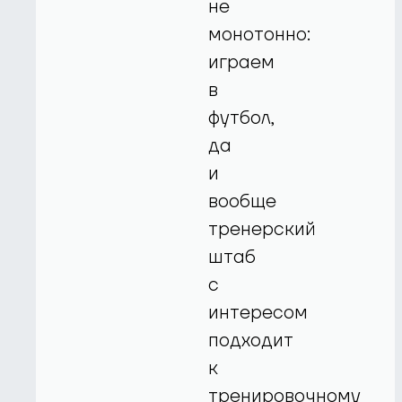
не
монотонно:
играем
в
футбол,
да
и
вообще
тренерский
штаб
с
интересом
подходит
к
тренировочному