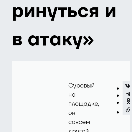
ринуться и
в атаку»
Суровый
на
площадке,
он
совсем
другой