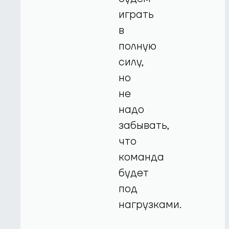
играть
в
полную
силу,
но
не
надо
забывать,
что
команда
будет
под
нагрузками.