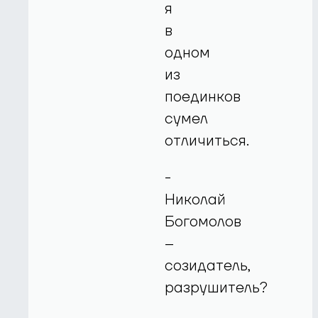
я
в
одном
из
поединков
сумел
отличиться.
-
Николай
Богомолов
–
созидатель,
разрушитель?