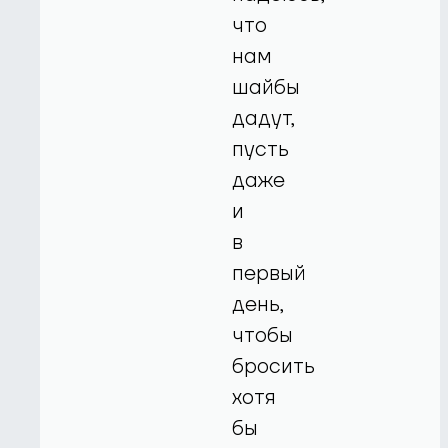
что
нам
шайбы
дадут,
пусть
даже
и
в
первый
день,
чтобы
бросить
хотя
бы