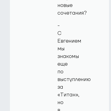
новые
сочетания?
-
С
Евгением
мы
знакомы
еще
по
выступлению
за
«Титан»,
но
в