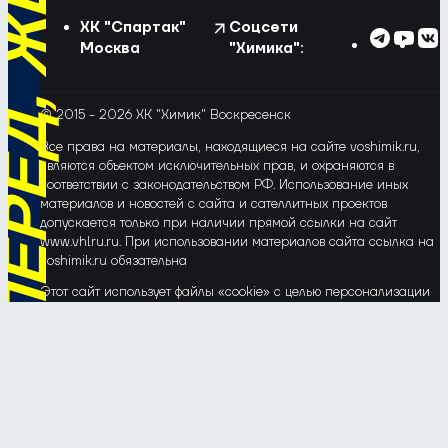
ХК "Спартак"
Соцсети
Москва
"Химика":
© 2015 - 2026 ХК "Химик" Воскресенск
Все права на материалы, находящиеся на сайте voshimik.ru,
являются объектом исключительных прав, и охраняются в
соответствии с законодательством РФ. Использование иных
материалов и новостей с сайта и сателлитных проектов
допускается только при наличии прямой ссылки на сайт
www.vhlru.ru. При использовании материалов сайта ссылка на
voshimik.ru обязательна
Этот сайт использует файлы «cookie» с целью персонализации
сервисов и повышения удобства пользования веб-сайтом. Если
Вы не хотите, чтобы Ваши пользовательские данные
обрабатывались, пожалуйста, ограничьте их использование в
своём браузере.
Соглашение об обработке и защите персональных данных