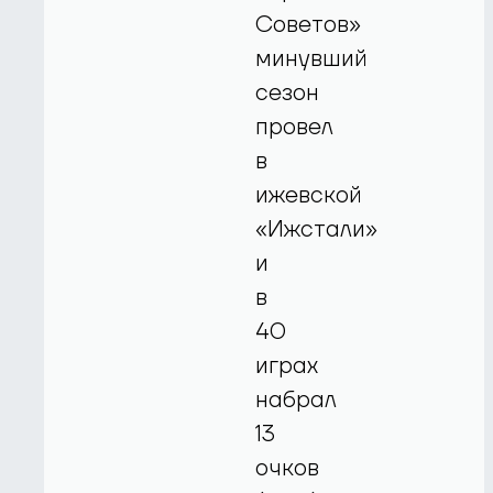
Советов»
минувший
сезон
провел
в
ижевской
«Ижстали»
и
в
40
играх
набрал
13
очков