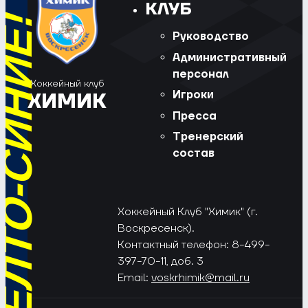
КЛУБ
РЁД, ЖЁЛТО-СИНИЕ!
Руководство
Административный
персонал
Хоккейный клуб
Игроки
ХИМИК
Пресса
Тренерский
состав
Хоккейный Клуб "Химик" (г.
Воскресенск).
Контактный телефон: 8-499-
397-70-11, доб. 3
Email:
voskrhimik@mail.ru