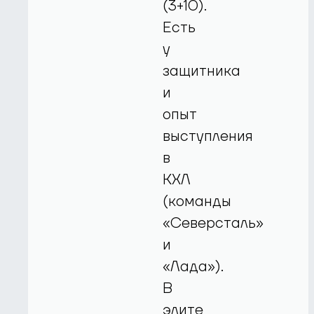
(3+10).
Есть
у
защитника
и
опыт
выступления
в
КХЛ
(команды
«Северсталь»
и
«Лада»).
В
элите