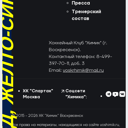
РЁД, ЖЁЛТО-СИНИЕ!
Пресса
Тренерский
состав
Хоккейный Клуб "Химик" (г.
Воскресенск).
Контактный телефон: 8-499-
397-70-11, доб. 3
Email:
voskrhimik@mail.ru
ХК "Спартак"
Соцсети
Москва
"Химика":
© 2015 - 2026 ХК "Химик" Воскресенск
Все права на материалы, находящиеся на сайте voshimik.ru,