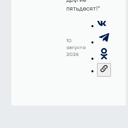
пятьдесят!"
10
августа
2026