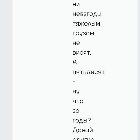
ни
невзгоды
тяжелым
грузом
не
висят.
А
пятьдесят
-
ну
что
за
годы?
Давай
другие