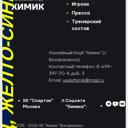
РЁД, ЖЁЛТО-СИНИЕ!
Игроки
ХИМИК
Пресса
Тренерский
состав
Хоккейный Клуб "Химик" (г.
Воскресенск).
Контактный телефон: 8-499-
397-70-11, доб. 3
Email:
voskrhimik@mail.ru
ХК "Спартак"
Соцсети
Москва
"Химика":
© 2015 - 2026 ХК "Химик" Воскресенск