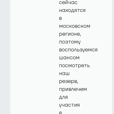
сейчас
находятся
в
московском
регионе,
поэтому
воспользуемся
шансом
посмотреть
наш
резерв,
привлечем
для
участия
в