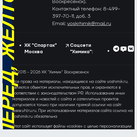
РЁД, ЖЁЛТО-СИНИЕ!
Воскресенск).
Контактный телефон: 8-499-
397-70-11, доб. 3
Email:
voskrhimik@mail.ru
ХК "Спартак"
Соцсети
Москва
"Химика":
© 2015 - 2026 ХК "Химик" Воскресенск
Все права на материалы, находящиеся на сайте voshimik.ru,
являются объектом исключительных прав, и охраняются в
соответствии с законодательством РФ. Использование иных
материалов и новостей с сайта и сателлитных проектов
допускается только при наличии прямой ссылки на сайт
www.vhlru.ru. При использовании материалов сайта ссылка на
voshimik.ru обязательна
Этот сайт использует файлы «cookie» с целью персонализации
сервисов и повышения удобства пользования веб-сайтом. Если