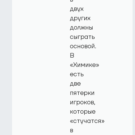
двух
других
должны
сыграть
основой.
В
«Химике»
есть
две
пятерки
игроков,
которые
«стучатся»
в