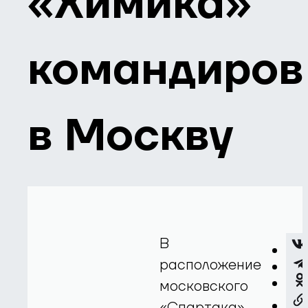
«Химика»
командиро
в Москву
В
расположение
московского
«Спартака»