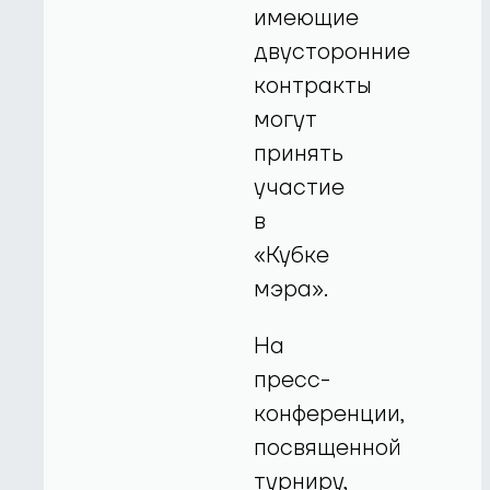
имеющие
двусторонние
контракты
могут
принять
участие
в
«Кубке
мэра».
На
пресс-
конференции,
посвященной
турниру,