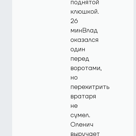
поднятой
клюшкой.
26
минВлад
оказался
один
перед
воротами,
но
перехитрить
вратаря
не
сумел.
Оленич
выручает