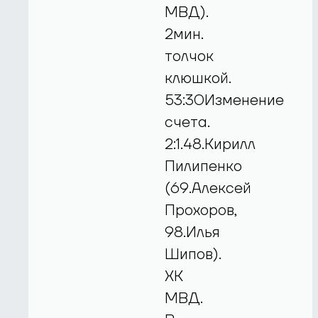
МВД).
2мин.
толчок
клюшкой.
53:30Изменение
счета.
2:1.48.Кирилл
Пилипенко
(69.Алексей
Прохоров,
98.Илья
Шипов).
ХК
МВД.