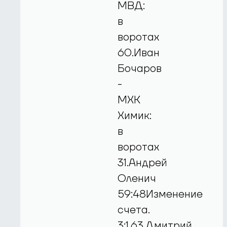
МВД:
в
воротах
60.Иван
Бочаров
-
МХК
Химик:
в
воротах
31.Андрей
Оленич
59:48Изменение
счета.
3:1.63.Дмитрий