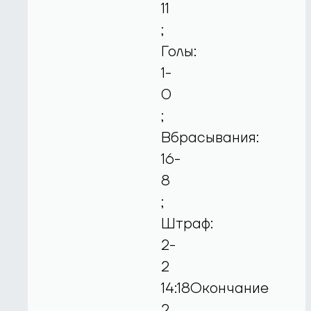
11
;
Голы:
1-
0
;
Вбрасывания:
16-
8
;
Штраф:
2-
2
14:18Окончание
2