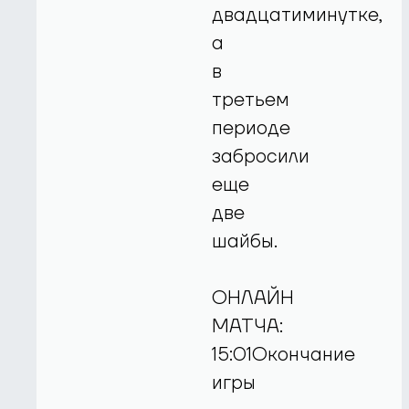
двадцатиминутке,
а
в
третьем
периоде
забросили
еще
две
шайбы.
ОНЛАЙН
МАТЧА:
15:01Окончание
игры