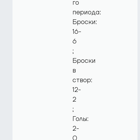
го
периода:
Броски:
16-
6
;
Броски
в
створ:
12-
2
;
Голы:
2-
0