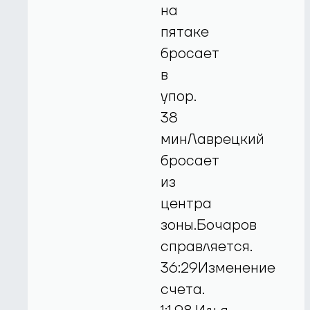
на
пятаке
бросает
в
упор.
38
минЛаврецкий
бросает
из
центра
зоны.Бочаров
справляется.
36:29Изменение
счета.