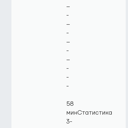
--
-
--
-
--
-
--
-
-
-
58
минСтатистика
3-