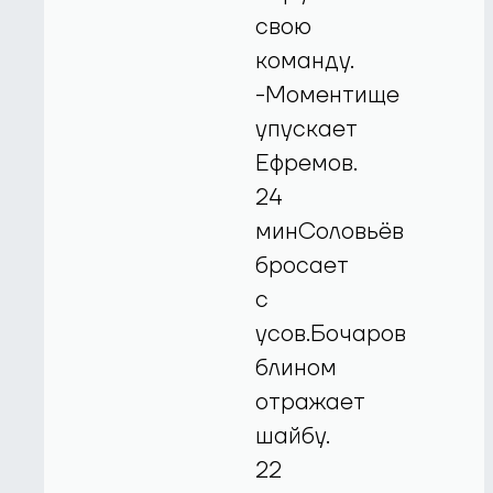
свою
команду.
-Моментище
упускает
Ефремов.
24
минСоловьёв
бросает
с
усов.Бочаров
блином
отражает
шайбу.
22