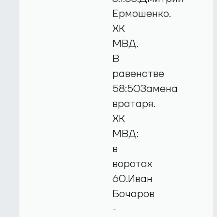
Ермошенко.
ХК
МВД.
В
равенстве
58:50Замена
вратаря.
ХК
МВД:
в
воротах
60.Иван
Бочаров
-