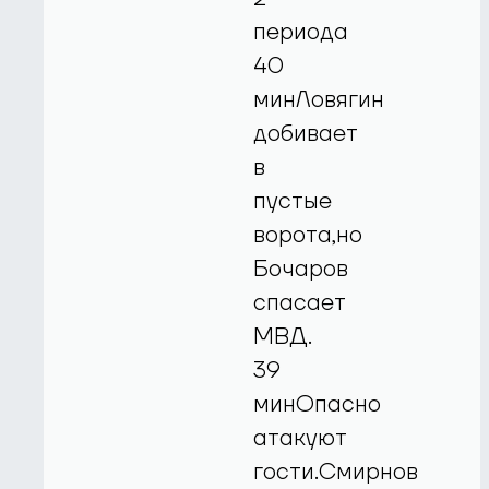
периода
40
минЛовягин
добивает
в
пустые
ворота,но
Бочаров
спасает
МВД.
39
минОпасно
атакуют
гости.Смирнов