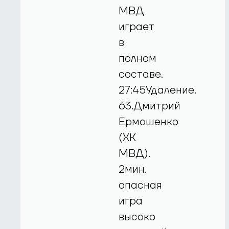
МВД
играет
в
полном
составе.
27:45Удаление.
63.Дмитрий
Ермошенко
(ХК
МВД).
2мин.
опасная
игра
высоко