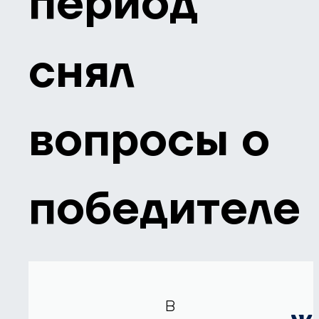
период
снял
вопросы о
победителе
В