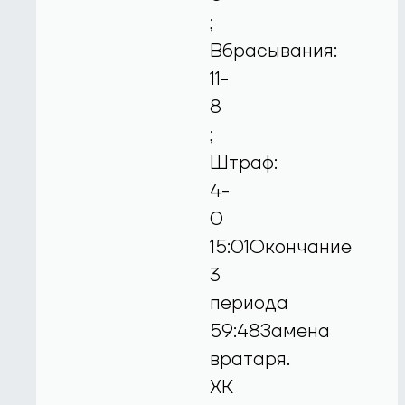
;
Вбрасывания:
11-
8
;
Штраф:
4-
0
15:01Окончание
3
периода
59:48Замена
вратаря.
ХК