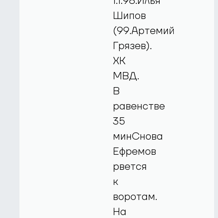
1:1.98.Илья
Шипов
(99.Артемий
Грязев).
ХК
МВД.
В
равенстве
35
минСнова
Ефремов
рвется
к
воротам.
На