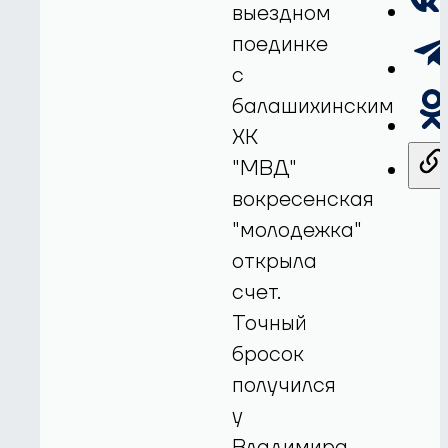
выездном
поединке
с
балашихинским
ХК
"МВД"
вокресенская
"молодежка"
открыла
счет.
Точный
бросок
получился
у
Владимира