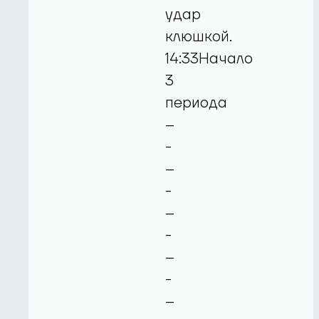
удар
клюшкой.
14:33Начало
3
периода
--
-
--
-
--
-
--
-
--