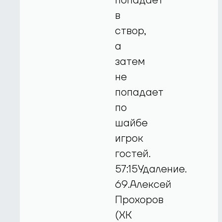
попадает
в
створ,
а
затем
не
попадает
по
шайбе
игрок
гостей.
57:15Удаление.
69.Алексей
Прохоров
(ХК