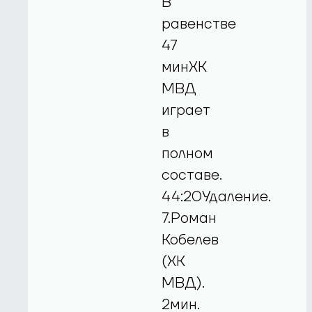
В
равенстве
47
минХК
МВД
играет
в
полном
составе.
44:20Удаление.
7.Роман
Кобелев
(ХК
МВД).
2мин.