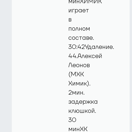
минХИМИК
играет
в
полном
составе.
30:42Удаление.
44.Алексей
Леонов
(МХК
Химик).
2мин.
задержка
клюшкой.
30
минХК