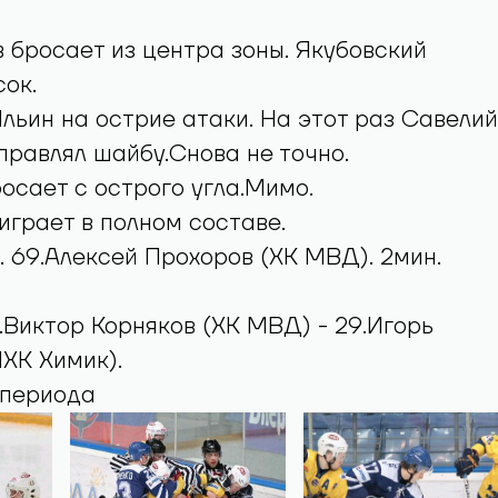
 бросает из центра зоны. Якубовский
ок.
льин на острие атаки. На этот раз Савелий
правлял шайбу.Снова не точно.
осает с острого угла.Мимо.
грает в полном составе.
. 69.Алексей Прохоров (ХК МВД). 2мин.
9.Виктор Корняков (ХК МВД) - 29.Игорь
ХК Химик).
 периода