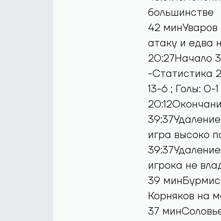
большинстве
42 минУваров 
атаку и едва 
20:27Начало 
-Статистика 2-
13-6 ; Голы: 0-
20:12Окончани
39:37Удаление
игра высоко п
39:37Удаление
игрока не вл
39 минБурмист
Корняков на м
37 минСоловье