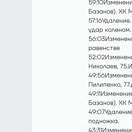
59:10Изменени
Базанов). ХК 
57:16Удаление
удар коленом.
56:03Изменени
равенстве
52:02Изменени
Николаев, 75.
49:56Изменени
Пилипенко, 77
49:11Изменени
Базанов). ХК 
49:07Удаление
подножка.
43:31Изменение