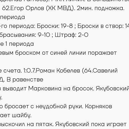
. 62.Егор Орлов (ХК МВД). 2мин. подножка.
 периода
го периода: Броски: 19-8 ; Броски в створ: 1
 Вбрасывания: 9-10 ; Штраф: 2-0
е 1 периода
евым броском от синей линии поражает
 счета. 1:0.7.Роман Кобелев (64.Савелий
Д. В равенстве
 выводит Марковина на бросок. Якубовски
.
о бросает с неудобной руки. Корняков
ает шайбу.
выскочил на пятак. Якубовский пока играет