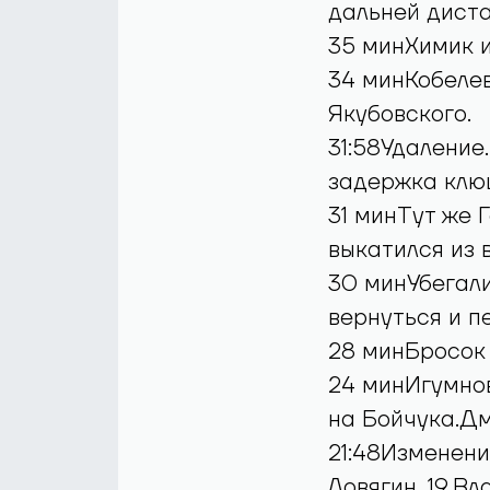
дальней диста
35 минХимик и
34 минКобелев
Якубовского.
31:58Удаление
задержка клю
31 минТут же 
выкатился из 
30 минУбегали 
вернуться и п
28 минБросок 
24 минИгумнов
на Бойчука.Дм
21:48Изменение
Ловягин, 19.В