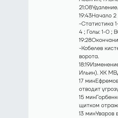
21:08Удаление
19:43Начало 2
-Статистика 1-
4 ; Голы: 1-0 ;
19:28Окончани
-Кобелев кист
ворота.
18:19Изменение
Ильин). ХК МВ
17 минЕфремов
отводит угрозу
15 минГорбенк
щитком отраж
13 минУваров 