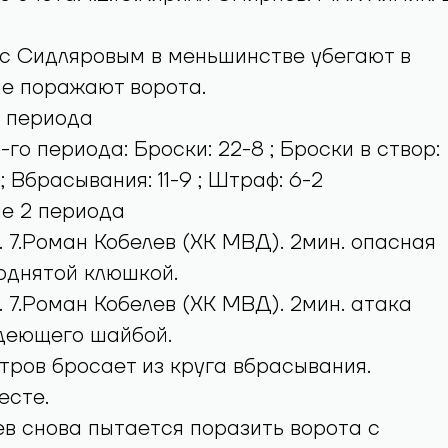
с Сидляровым в меньшинстве убегают в
не поражают ворота.
3 периода
го периода: Броски: 22-8 ; Броски в створ:
1 ; Вбрасывания: 11-9 ; Штраф: 6-2
е 2 периода
. 7.Роман Кобелев (ХК МВД). 2мин. опасная
однятой клюшкой.
. 7.Роман Кобелев (ХК МВД). 2мин. атака
адеющего шайбой.
ров бросает из круга вбрасывания.
есте.
в снова пытается поразить ворота с