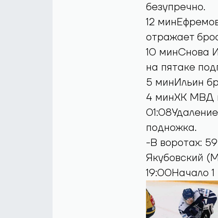
безупречно.
12 минЕфремов
отражает брос
10 минСнова И
на пятаке под
5 минИльин бр
4 минХК МВД и
01:08Удаление
подножка.
-В воротах: 5
Якубовский (М
19:00Начало 1