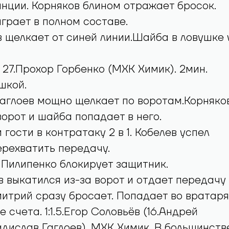
нции. Корняков блином отражает бросок.
грает в полном составе.
 щелкает от синей линии.Шайба в ловушке 
. 27.Прохор Горбенко (МХК Химик). 2мин.
шкой.
Гаглоев мощно щелкает по воротам.Корняко
ворот и шайба попадает в него.
гости в контратаку 2 в 1. Кобелев успел
ерехватить передачу.
Пилипенко блокирует защитник.
 выкатился из-за ворот и отдает передачу
итрий сразу бросает. Попадает во вратаря
 счета. 1:1.5.Егор Соловьёв (16.Андрей
ладислав Гаглоев). МХК Химик. В большинств