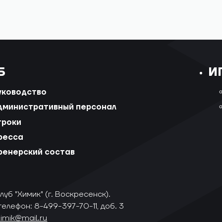
Б
И
уководство
дминистративный персонал
гроки
ресса
ренерский состав
уб "Химик" (г. Воскресенск).
телефон: 8-499-397-70-11, доб. 3
himik@mail.ru