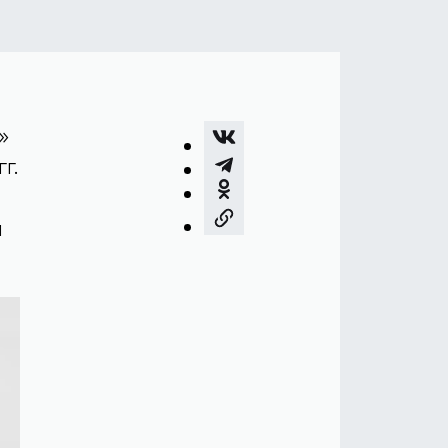
»
г.
й