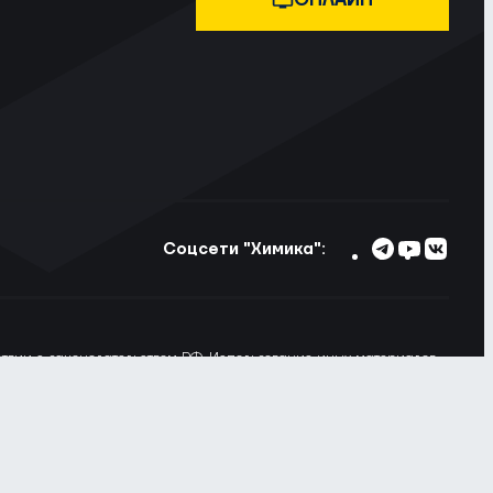
ОНЛАЙН
Соцсети "Химика":
тствии с законодательством РФ. Использование иных материалов
ьзовании материалов сайта ссылка на voshimik.ru обязательна
 Вы не хотите, чтобы Ваши пользовательские данные