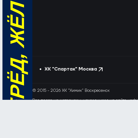
ВПЕРЁД, ЖЁЛТО-СИНИЕ!
ХК "Спартак" Москва
© 2015 - 2026 ХК "Химик" Воскресенск
Все права на материалы, находящиеся на сайте voshim
и новостей с сайта и сателлитных проектов допускает
Этот сайт использует файлы «cookie» с целью персона
обрабатывались, пожалуйста, ограничьте их использов
Соглашение об обработке и защите персональных да