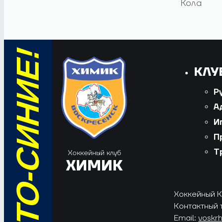
Кола
КЛУ
Р
А
И
П
Т
Хоккейный клуб
ХИМИК
Хоккейный Кл
Контактный 
Email:
voskr