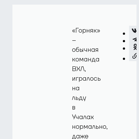
«Горняк»
–
обычная
команда
ВХЛ,
игралось
на
льду
в
Учалах
нормально,
даже