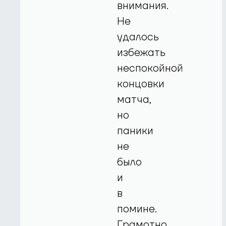
внимания.
Не
удалось
избежать
неспокойной
концовки
матча,
но
паники
не
было
и
в
помине.
Грамотно