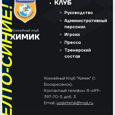
КЛУБ
РЁД, ЖЁЛТО-СИНИЕ!
Руководство
Административный
персонал
Хоккейный клуб
Игроки
ХИМИК
Пресса
Тренерский
состав
Хоккейный Клуб "Химик" (г.
Воскресенск).
Контактный телефон: 8-499-
397-70-11, доб. 3
Email:
voskrhimik@mail.ru