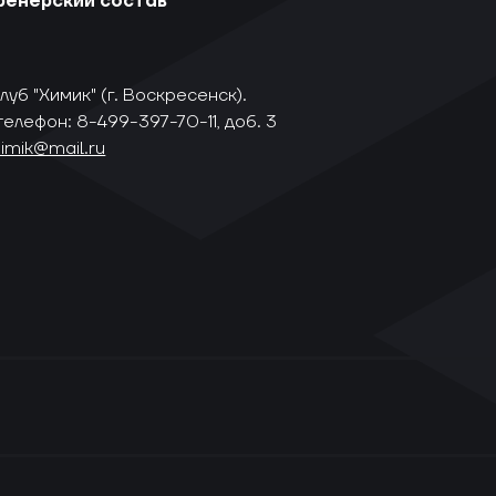
ренерский состав
уб "Химик" (г. Воскресенск).
телефон: 8-499-397-70-11, доб. 3
himik@mail.ru