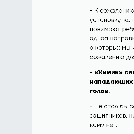
- К сожалению
установку, кот
понимают ребя
однеа неправи
о которых мы и
сожалению для
-
«Химик» сег
нападающих е
голов.
- Не стал бы 
защитников, н
кому нет.