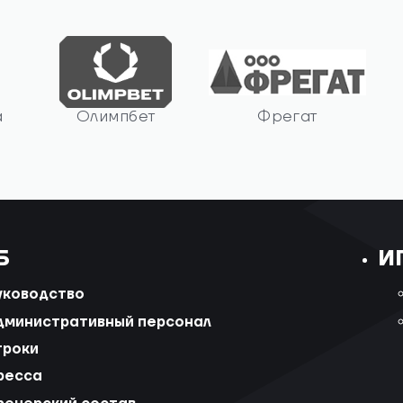
а
Олимпбет
Фрегат
Б
И
уководство
дминистративный персонал
гроки
ресса