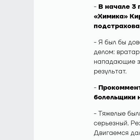
-
В начале 3
«Химика» Кир
подстрахова
- Я был бы до
делом: вратар
нападающие за
результат.
-
Прокоммент
болельщики 
- Тяжелые был
серьезный. Ре
Двигаемся дал