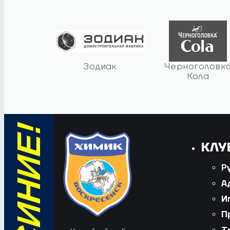
Зодиак
Черноголовк
Кола
КЛУ
Р
А
И
П