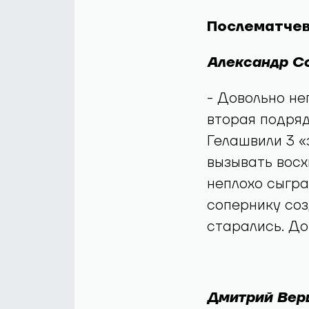
Послематчев
Александр Со
- Довольно не
вторая подряд
Гелашвили 3 «
вызывать восх
неплохо сыгра
сопернику соз
старались. До
Дмитрий Верш