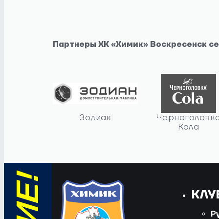
Партнеры ХК «Химик» Воскресенск с
Зодиак
Черноголовк
Кола
КЛУ
Р