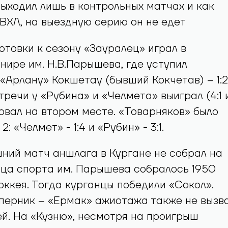
ыходил лишь в контрольных матчах и как
ВХЛ, на выездную серию он не едет
отовки к сезону «Зауралец» играл в
ире им. Н.В.Парышева, где уступил
«Арлану» Кокшетау (бывший Кокчетав) – 1:2
тречи у «Рубина» и «Челмета» выиграл (4:1 
ровал на втором месте. «Товарняков» было
: «Челмет» - 1:4 и «Рубин» - 3:1.
ний матч аншлага в Кургане не собрал на
рца спорта им. Парышева собралось 1950
оккея. Тогда курганцы победили «Сокол».
перник – «Ермак» ажиотажа также не вызв
ей. На «Кузню», несмотря на проигрыш