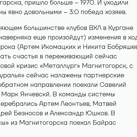
гарска, пришло больше – 1970. И уходили
ны явно довольными – 3:0 победа хозяев.
ляющем большинстве клубов ВХЛ в Кургане
наверняка еще произойдут) изменения в хо
грока (Артем Икомацких и Никита Бобряше
тать счастья в переживающий сейчас
овой кризис «Металлург» Магнитогорск, с
ауралья» сейчас налажены партнерские
 обратном направлении поехали Савелий
 Марк Янчевскй. В команды системы
перебрались Артем Леонтьев, Матвей
рей Безносов и Александр Юшков. В
сы» из Магнитогорска поехал Байрас