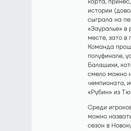
корта, принес
истории (дово
сыграла на пе
«Зауралье» в
месте, зато в
Команда прошл
полуфинале, у
Балашихи, кот
смело можно 
чемпионата, и
«Рубин» из Тю
Среди игроков
можно назвать
сезон в Новок