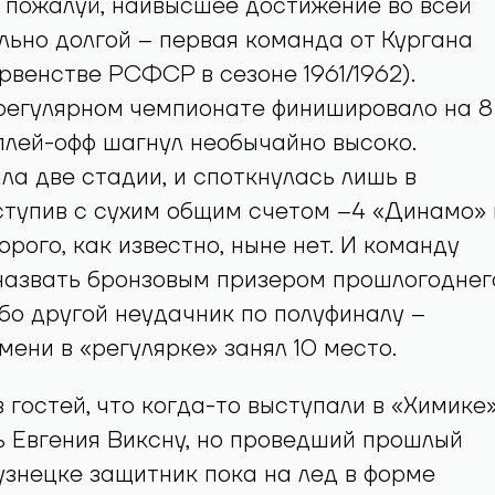
, пожалуй, наивысшее достижение во всей
льно долгой – первая команда от Кургана
рвенстве РСФСР в сезоне 1961/1962).
 регулярном чемпионате финишировало на 8
 плей-офф шагнул необычайно высоко.
а две стадии, и споткнулась лишь в
ступив с сухим общим счетом –4 «Динамо» 
орого, как известно, ныне нет. И команду
назвать бронзовым призером прошлогоднег
бо другой неудачник по полуфиналу –
мени в «регулярке» занял 10 место.
 гостей, что когда-то выступали в «Химике»
 Евгения Виксну, но проведший прошлый
узнецке защитник пока на лед в форме