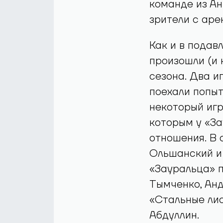
команде из Ан
зрители с аре
Как и в подав
произошли (и 
сезона. Два и
поехали попы
некоторый игр
которым у «З
отношения. В
Ольшанский и
«Зауральца» 
Тымченко, Анд
«Стальные ли
Абдуллин.