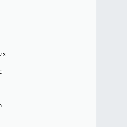
из
о
,