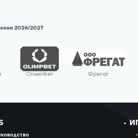
езона 2026/2027
а
Олимпбет
Фрегат
Б
И
уководство