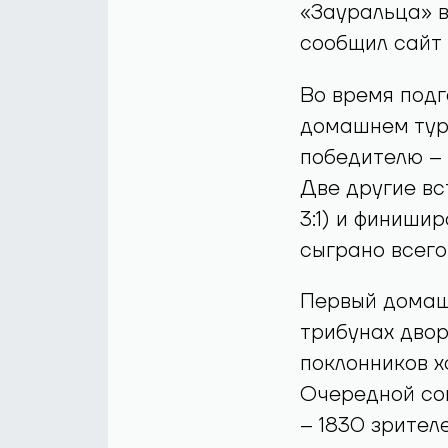
«Зауральца» в
сообщил сайт 
Во время подг
домашнем турн
победителю – 
Две другие вс
3:1) и финиши
сыграно всего 2
Первый домаш
трибунах дво
поклонников х
Очередной со
– 1830 зрител