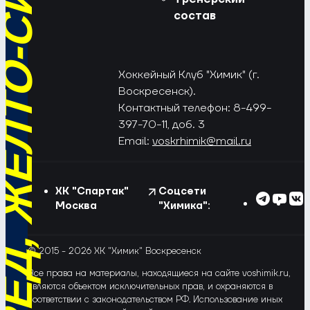
РЁД, ЖЁЛТО-СИНИЕ!
состав
Хоккейный Клуб "Химик" (г.
Воскресенск).
Контактный телефон: 8-499-
397-70-11, доб. 3
Email:
voskrhimik@mail.ru
ХК "Спартак"
Соцсети
Москва
"Химика":
© 2015 - 2026 ХК "Химик" Воскресенск
Все права на материалы, находящиеся на сайте voshimik.ru,
являются объектом исключительных прав, и охраняются в
соответствии с законодательством РФ. Использование иных