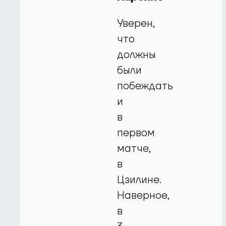
Уверен,
что
должны
были
побеждать
и
в
первом
матче,
в
Цзилине.
Наверное,
в