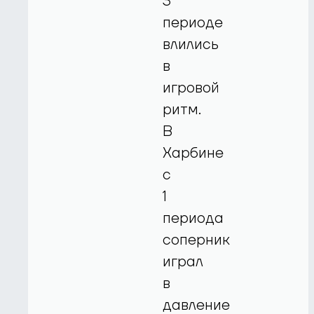
3
периоде
влились
в
игровой
ритм.
В
Харбине
с
1
периода
соперник
играл
в
давление