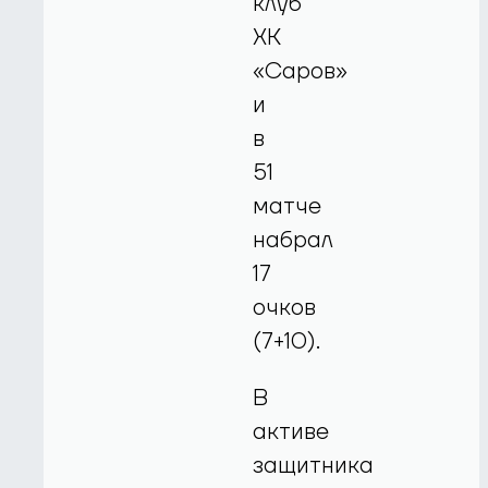
клуб
ХК
«Саров»
и
в
51
матче
набрал
17
очков
(7+10).
В
активе
защитника