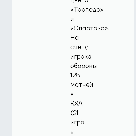
цвета
«Торпедо»
и
«Спартака».
На
счету
игрока
обороны
128
матчей
в
КХЛ
(21
игра
в