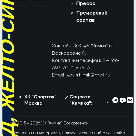
РЁД, ЖЁЛТО-СИНИЕ!
Пресса
Тренерский
состав
Хоккейный Клуб "Химик" (г.
Воскресенск).
Контактный телефон: 8-499-
397-70-11, доб. 3
Email:
voskrhimik@mail.ru
ХК "Спартак"
Соцсети
Москва
"Химика":
© 2015 - 2026 ХК "Химик" Воскресенск
Все права на материалы, находящиеся на сайте voshimik.ru,