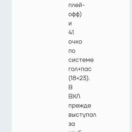
плей-
офф)
и
41
очко
по
системе
гол+пас
(18+23).
В
ВХЛ
прежде
выступал
за