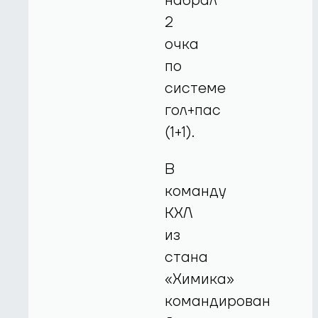
набрал
2
очка
по
системе
гол+пас
(1+1).
В
команду
КХЛ
из
стана
«Химика»
командирован