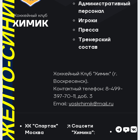
РЁД, ЖЁЛТО-СИНИЕ!
Административный
персонал
Хоккейный клуб
Игроки
ХИМИК
Пресса
Тренерский
состав
Хоккейный Клуб "Химик" (г.
Воскресенск).
Контактный телефон: 8-499-
397-70-11, доб. 3
Email:
voskrhimik@mail.ru
ХК "Спартак"
Соцсети
Москва
"Химика":